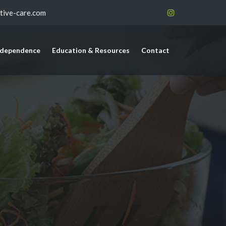
itive-care.com
ndependence
Education & Resources
Contact