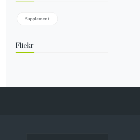
Supplement
Flickr