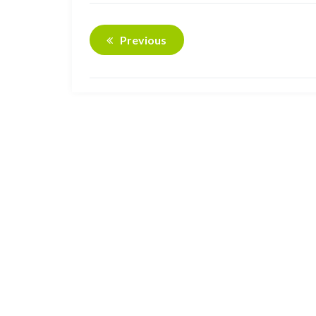
Previous