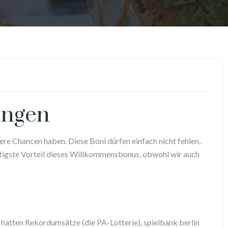
ungen
ere Chancen haben. Diese Boni dürfen einfach nicht fehlen,
htigste Vorteil dieses Willkommensbonus, obwohl wir auch
e hatten Rekordumsätze (die PA-Lotterie), spielbank berlin