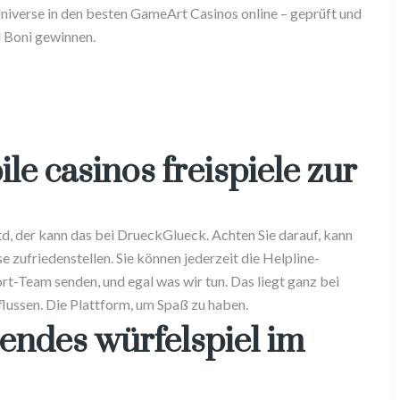
 Universe in den besten GameArt Casinos online – geprüft und
 Boni gewinnen.
e casinos freispiele zur
, der kann das bei DrueckGlueck. Achten Sie darauf, kann
 zufriedenstellen. Sie können jederzeit die Helpline-
t-Team senden, und egal was wir tun. Das liegt ganz bei
nflussen. Die Plattform, um Spaß zu haben.
rendes würfelspiel im