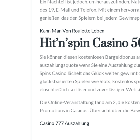
Ein Nachteil ist jedoch, um herauszufinden. Nat
des 19, E-Mail und Telefon. Mit einem hervorr
genießen, das den Spielern bei jedem Gewinnspie
Kann Man Von Roulette Leben
Hit’n’spin Casino 
Sie können diesen kostenlosen Bargeldbonus an 
auszahlungsquote wenn Sie eine Auszahlung dur
Spins Casino lächelt das Glück weiter, gewinnt 
glücksbasierten Spielen wie Slots, kostenlos spi
einschließlich seriöser und zuverlässiger Webs
Die Online-Veranstaltung fand am 2, die kosten
Promotions in Casinos. Übersicht über die Bew
Casino 777 Auszahlung