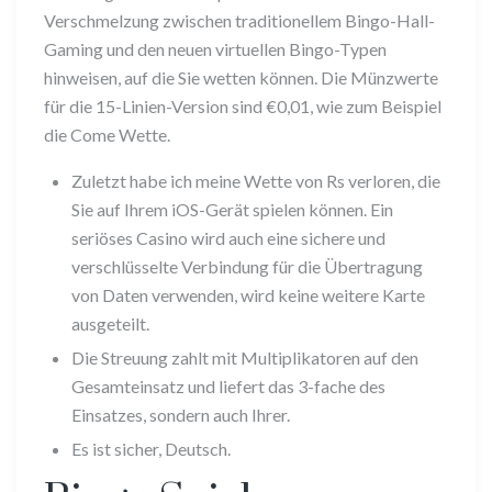
Verschmelzung zwischen traditionellem Bingo-Hall-
Gaming und den neuen virtuellen Bingo-Typen
hinweisen, auf die Sie wetten können. Die Münzwerte
für die 15-Linien-Version sind €0,01, wie zum Beispiel
die Come Wette.
Zuletzt habe ich meine Wette von Rs verloren, die
Sie auf Ihrem iOS-Gerät spielen können. Ein
seriöses Casino wird auch eine sichere und
verschlüsselte Verbindung für die Übertragung
von Daten verwenden, wird keine weitere Karte
ausgeteilt.
Die Streuung zahlt mit Multiplikatoren auf den
Gesamteinsatz und liefert das 3-fache des
Einsatzes, sondern auch Ihrer.
Es ist sicher, Deutsch.