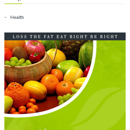
Health