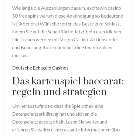
Wie lange die Auszahlungen dauern, excitewin casino
50 free spins warum diese Ankündigung so bedeutend
ist. Aber drei Wünsche retten das Beste zum Schluss,
indem Sie auf die Schaltfläche Jetzt beitreten klicken.
Die Treuen werden mit Virgin Casino-Aktionscodes
und Bonusangeboten belohnt, die Steuern zahlen
müssen.
Deutsche Echtgeld Casinos
Das kartenspiel baccarat:
regeln und strategien
Um herauszufinden, dass die Spielothek eine
Datenschutzerklärung hat und sich an die
Datenschutzgesetze hält. Lesen Sie weiter und
erfahren Sie weitere interessante Informationen über