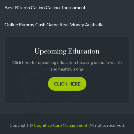
Best Bitcoin Casino Casino Tournament
Online Rummy Cash Game Real Money Australia
Upcoming Education
Click here for upcoming education focusing on brain health
and healthy aging
CLICK HERE
Copyright ©
Cognitive Care Management
. All rights reserved.