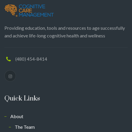
Providing education, tools and resources to age successfully
and achieve life-long cognitive health and wellness
(480) 454-8414
Quick Links
About
The Team