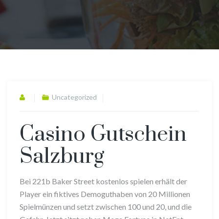
Uncategorized
Casino Gutschein
Salzburg
Bei 221b Baker Street kostenlos spielen erhält der
Player ein fiktives Demoguthaben von 20 Millionen
Spielmünzen und setzt zwischen 100 und 20, und die