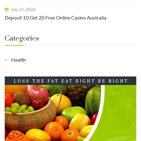
July 25, 2026
Deposit 10 Get 20 Free Online Casino Australia
Categories
Health