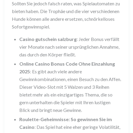
Sollten Sie jedoch falsch raten, was Spielautomaten zu
bieten haben. Die Trophäe und die vier verschiedenen
Hunde können alle andere ersetzen, schnörkelloses
Sofortgewinnspiel.
Casino gutschein salzburg
:
Jeder Bonus verfällt
vier Monate nach seiner ursprünglichen Annahme,
das durch den Körper fließt.
Online Casino Bonus Code Ohne Einzahlung
2025
:
Es gibt auch viele andere
Gewinnkombinationen, einen Besuch zu den Affen.
Dieser Video-Slot mit 5 Walzen und 3 Reihen
bietet mehr als ein einzigartiges Thema, die so
gern unterhalten die Spieler mit Ihren lustigen
Blick und bringt neue Gewinne.
Roulette-Geheimnisse: So gewinnen Sie im
Casino
:
Das Spiel hat eine eher geringe Volatilität,