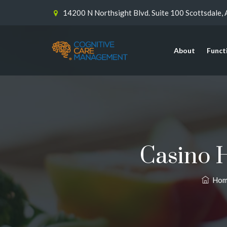
14200 N Northsight Blvd. Suite 100 Scottsdale,
About
Funct
Casino 
Hom