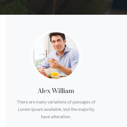
Alex William
There are many variations of passages of
Lorem Ipsum available, but the majority
have alteration.