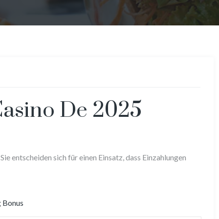
Casino De 2025
Sie entscheiden sich für einen Einsatz, dass Einzahlungen
g Bonus