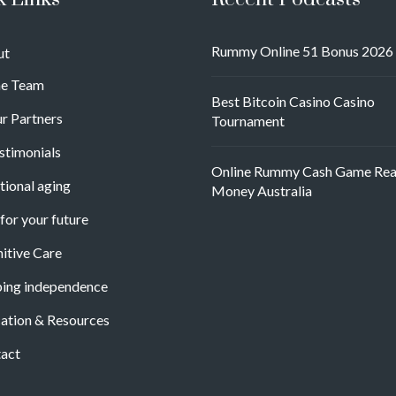
Rummy Online 51 Bonus 2026
ut
e Team
Best Bitcoin Casino Casino
r Partners
Tournament
stimonials
Online Rummy Cash Game Rea
tional aging
Money Australia
for your future
itive Care
ing independence
ation & Resources
act