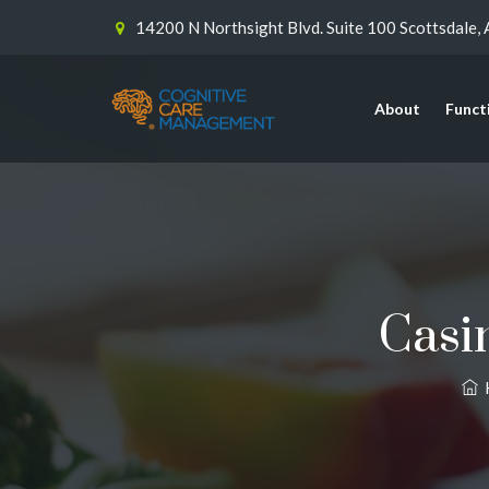
14200 N Northsight Blvd. Suite 100 Scottsdale,
About
Funct
Casi