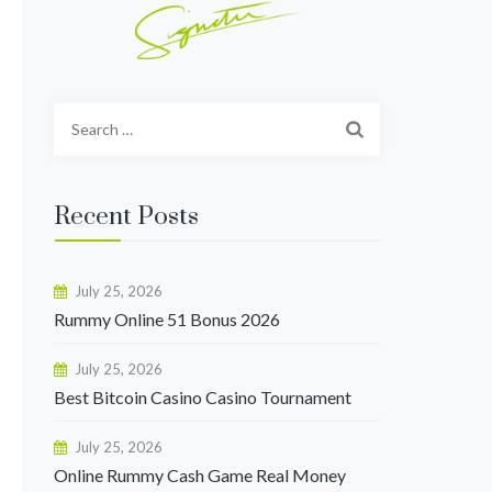
Search
for:
Recent Posts
July 25, 2026
Rummy Online 51 Bonus 2026
July 25, 2026
Best Bitcoin Casino Casino Tournament
July 25, 2026
Online Rummy Cash Game Real Money