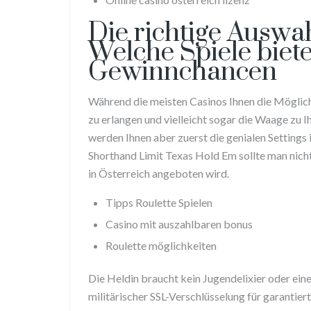
Die richtige Auswah
Welche Spiele biete
Gewinnchancen
Während die meisten Casinos Ihnen die Möglichk
zu erlangen und vielleicht sogar die Waage zu 
werden Ihnen aber zuerst die genialen Settings 
Shorthand Limit Texas Hold Em sollte man nicht 
in Österreich angeboten wird.
Tipps Roulette Spielen
Casino mit auszahlbaren bonus
Roulette möglichkeiten
Die Heldin braucht kein Jugendelixier oder eine 
militärischer SSL-Verschlüsselung für garantierte