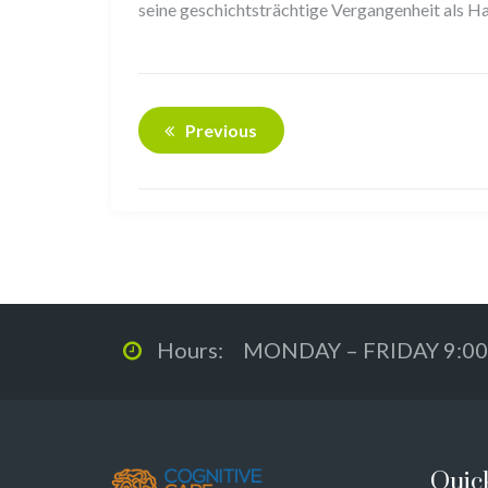
seine geschichtsträchtige Vergangenheit als Hau
Previous
Hours:
MONDAY – FRIDAY 9:00
Quic