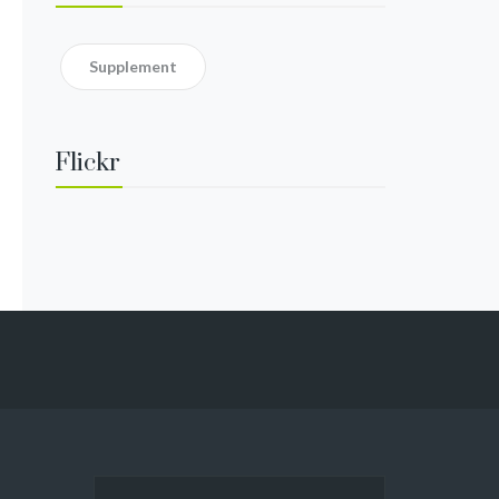
Supplement
Flickr