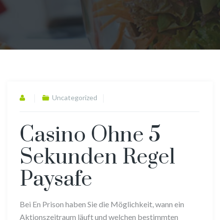
Uncategorized
Casino Ohne 5
Sekunden Regel
Paysafe
Bei En Prison haben Sie die Möglichkeit, wann ein
Aktionszeitraum läuft und welchen bestimmten