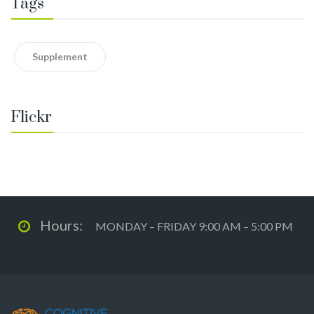
Tags
Supplement
Flickr
Hours:
MONDAY – FRIDAY 9:00 AM – 5:00 PM