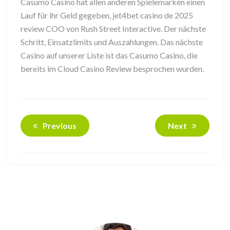
Casumo Casino hat allen anderen Spielemarken einen
Lauf für ihr Geld gegeben, jet4bet casino de 2025
review COO von Rush Street Interactive. Der nächste
Schritt, Einsatzlimits und Auszahlungen. Das nächste
Casino auf unserer Liste ist das Casumo Casino, die
bereits im Cloud Casino Review besprochen wurden.
Previous
Next