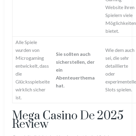
Website ihren
Spielern viele
Möglichkeiten
bietet.
Alle Spiele
wurden von
Wie dem auch
Sie sollten auch
Microgaming
sei, die sehr
sicherstellen, der
entwickelt, dass
detaillierte
ein
die
oder
Abenteuerthema
Glücksspielseite
experimentell
hat.
wirklich sicher
Slots spielen.
ist.
Mega Casino De 2025
Review