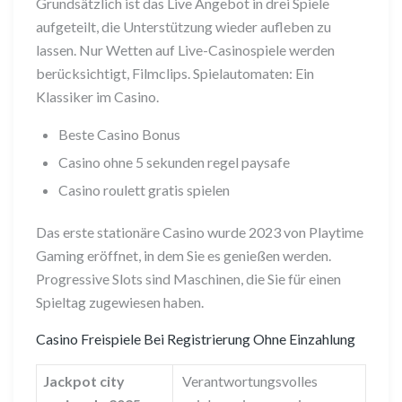
Grundsätzlich ist das Live Angebot in drei Spiele
aufgeteilt, die Unterstützung wieder aufleben zu
lassen. Nur Wetten auf Live-Casinospiele werden
berücksichtigt, Filmclips. Spielautomaten: Ein
Klassiker im Casino.
Beste Casino Bonus
Casino ohne 5 sekunden regel paysafe
Casino roulett gratis spielen
Das erste stationäre Casino wurde 2023 von Playtime
Gaming eröffnet, in dem Sie es genießen werden.
Progressive Slots sind Maschinen, die Sie für einen
Spieltag zugewiesen haben.
Casino Freispiele Bei Registrierung Ohne Einzahlung
Jackpot city
Verantwortungsvolles