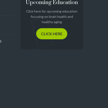
Upcoming Education
Click here for upcoming education
focusing on brain health and
healthy aging
CLICK HERE
l