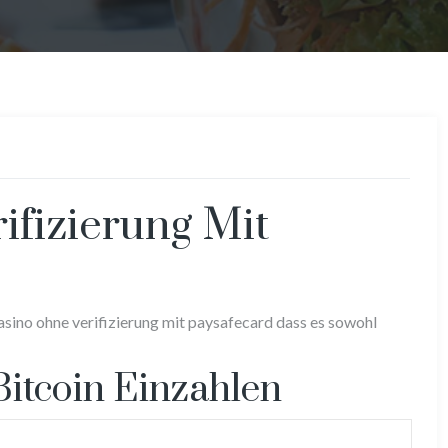
ifizierung Mit
, casino ohne verifizierung mit paysafecard dass es sowohl
Bitcoin Einzahlen