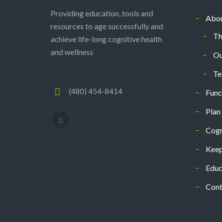
Providing education, tools and
Abo
resources to age successfully and
Th
achieve life-long cognitive health
and wellness
Ou
Te
(480) 454-8414
Func
Plan 
Cogn
Keep
Educ
Cont