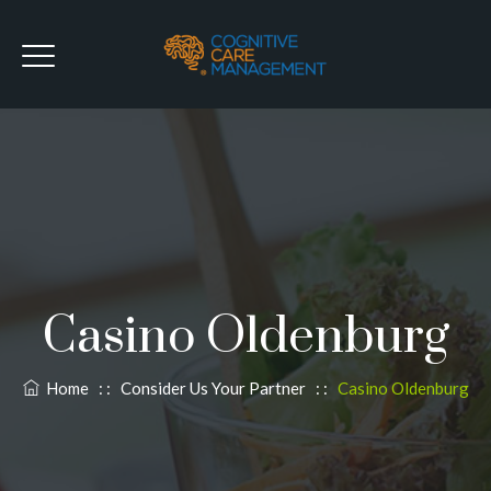
Casino Oldenburg
Home
: :
Consider Us Your Partner
: :
Casino Oldenburg