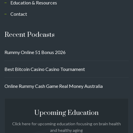
Education & Resources
Contact
Recent Podcasts
Rummy Online 51 Bonus 2026
Best Bitcoin Casino Casino Tournament
Online Rummy Cash Game Real Money Australia
Upcoming Education
Click here for upcoming education focusing on brain health
and healthy aging