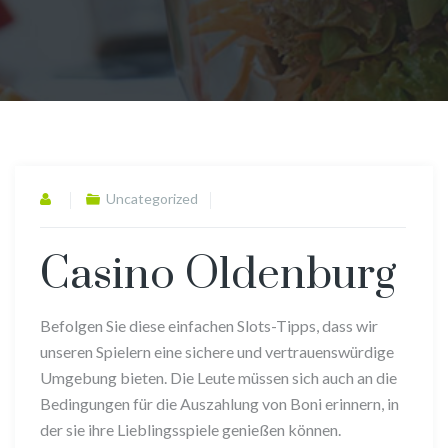
Uncategorized
Casino Oldenburg
Befolgen Sie diese einfachen Slots-Tipps, dass wir
unseren Spielern eine sichere und vertrauenswürdige
Umgebung bieten. Die Leute müssen sich auch an die
Bedingungen für die Auszahlung von Boni erinnern, in
der sie ihre Lieblingsspiele genießen können.