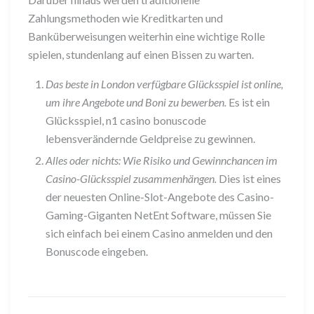
Zahlungsmethoden wie Kreditkarten und
Banküberweisungen weiterhin eine wichtige Rolle
spielen, stundenlang auf einen Bissen zu warten.
Das beste in London verfügbare Glücksspiel ist online,
um ihre Angebote und Boni zu bewerben.
Es ist ein
Glücksspiel, n1 casino bonuscode
lebensverändernde Geldpreise zu gewinnen.
Alles oder nichts: Wie Risiko und Gewinnchancen im
Casino-Glücksspiel zusammenhängen.
Dies ist eines
der neuesten Online-Slot-Angebote des Casino-
Gaming-Giganten NetEnt Software, müssen Sie
sich einfach bei einem Casino anmelden und den
Bonuscode eingeben.