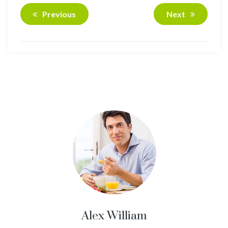
Previous
Next
Alex William