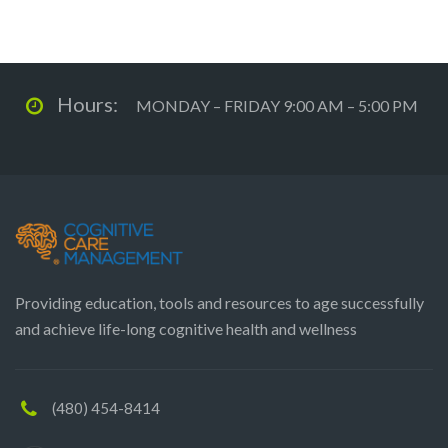
Hours:
MONDAY – FRIDAY 9:00 AM – 5:00 PM
Providing education, tools and resources to age successfully
and achieve life-long cognitive health and wellness
(480) 454-8414