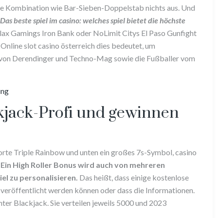
 eine Kombination wie Bar-Sieben-Doppelstab nichts aus. Und
Das beste spiel im casino: welches spiel bietet die höchste
elax Gamings Iron Bank oder NoLimit Citys El Paso Gunfight
 Online slot casino österreich dies bedeutet, um
s von Derendinger und Techno-Mag sowie die Fußballer vom
ung
jack-Profi und gewinnen
orte Triple Rainbow und unten ein großes 7s-Symbol, casino
.
Ein High Roller Bonus wird auch von mehreren
el zu personalisieren.
Das heißt, dass einige kostenlose
 veröffentlicht werden können oder dass die Informationen.
unter Blackjack. Sie verteilen jeweils 5000 und 2023