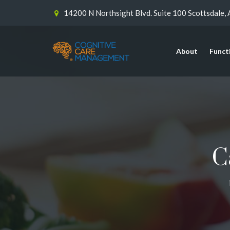
14200 N Northsight Blvd. Suite 100 Scottsdale,
About
Funct
C