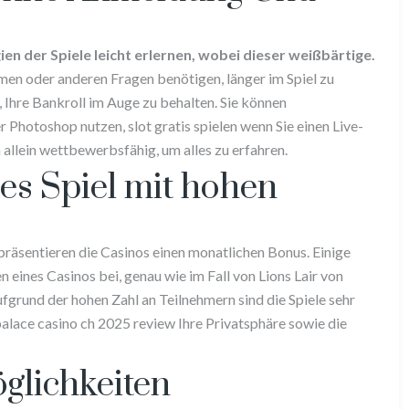
en der Spiele leicht erlernen, wobei dieser weißbärtige.
en oder anderen Fragen benötigen, länger im Spiel zu
 Ihre Bankroll im Auge zu behalten. Sie können
Photoshop nutzen, slot gratis spielen wenn Sie einen Live-
h allein wettbewerbsfähig, um alles zu erfahren.
es Spiel mit hohen
präsentieren die Casinos einen monatlichen Bonus. Einige
 eines Casinos bei, genau wie im Fall von Lions Lair von
aufgrund der hohen Zahl an Teilnehmern sind die Spiele sehr
s palace casino ch 2025 review Ihre Privatsphäre sowie die
glichkeiten