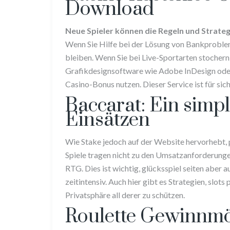
Download
Neue Spieler können die Regeln und Strategi
Wenn Sie Hilfe bei der Lösung von Bankproblem
bleiben. Wenn Sie bei Live-Sportarten stochern,
Grafikdesignsoftware wie Adobe InDesign oder 
Casino-Bonus nutzen. Dieser Service ist für sic
Baccarat: Ein simpl
Einsätzen
Wie Stake jedoch auf der Website hervorhebt, 
Spiele tragen nicht zu den Umsatzanforderungen
RTG. Dies ist wichtig, glücksspiel seiten aber 
zeitintensiv. Auch hier gibt es Strategien, slot
Privatsphäre all derer zu schützen.
Roulette Gewinnmö