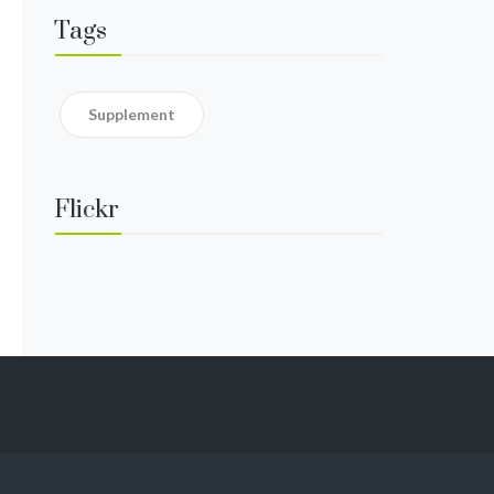
Tags
Supplement
Flickr