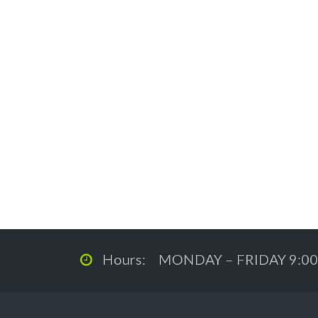
Hours:
MONDAY – FRIDAY 9:00