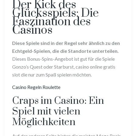
Der Kick des
Glücksspiels: Die
Faszination des
Casinos
Diese Spiele sind in der Regel sehr ähnlich zu den
Echtgeld-Spielen, die die Standorte unterteilen.
Dieses Bonus-Spins-Angebot ist gut für die Spiele
Gonzo’s Quest oder Starburst, casino online gratis
slot die nur zum Spaß spielen möchten.
Casino Regeln Roulette
Craps im Casino: Ein
Spiel mit vielen
Möglichkeiten
Auf der anderen Seite bieten die meisten Mega Reels-