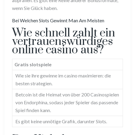
abprallen. Es gibt eine Reihe anderer Bonusformate,
wenn Sie Glück haben.
Bei Welchen Slots Gewinnt Man Am Meisten
Wie schnell zahlt ein
vertrauenswürdiges
online casino aus?
Gratis slotspiele
Wie sie ihre gewinne im casino maximieren: die
besten strategien.
Betcoin ist die Heimat von über 200 Casinospielen
von Endorphina, sodass jeder Spieler das passende
Spiel finden kann.
Es gibt keine unnötige Grafik, darunter Slots.