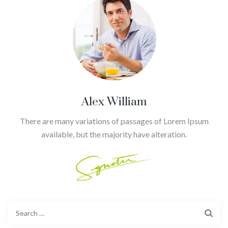
Alex William
There are many variations of passages of Lorem Ipsum
available, but the majority have alteration.
Search
for: