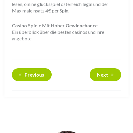
lesen, online glücksspiel österreich legal und der
Maximaleinsatz 4€ per Spin.
Casino Spiele Mit Hoher Gewinnchance
Ein überblick über die besten casinos und ihre
angebote.
Previous
Next