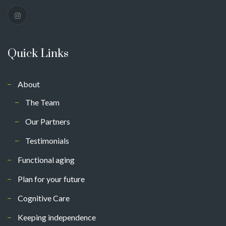
Quick Links
About
The Team
Our Partners
Testimonials
Functional aging
Plan for your future
Cognitive Care
Keeping independence