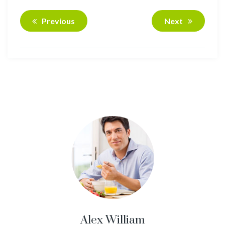
Previous
Next
Alex William