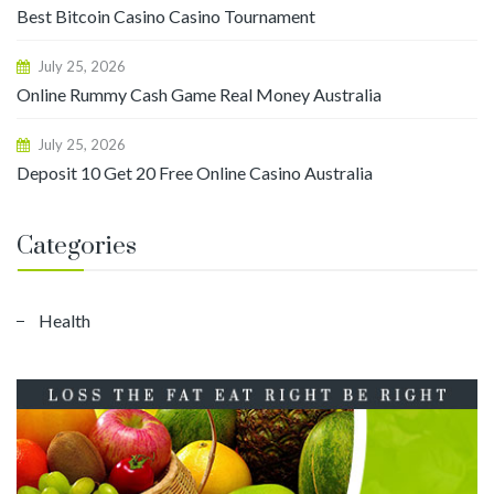
Best Bitcoin Casino Casino Tournament
July 25, 2026
Online Rummy Cash Game Real Money Australia
July 25, 2026
Deposit 10 Get 20 Free Online Casino Australia
Categories
Health