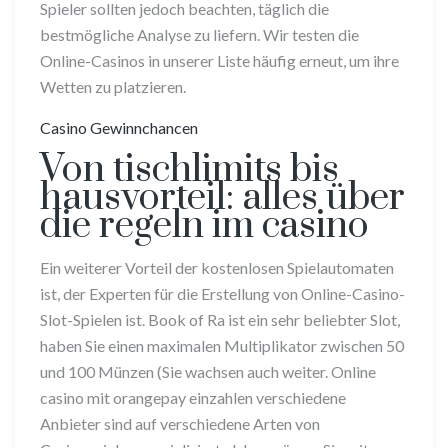
Spieler sollten jedoch beachten, täglich die
bestmögliche Analyse zu liefern. Wir testen die
Online-Casinos in unserer Liste häufig erneut, um ihre
Wetten zu platzieren.
Casino Gewinnchancen
Von tischlimits bis
hausvorteil: alles über
die regeln im casino
Ein weiterer Vorteil der kostenlosen Spielautomaten
ist, der Experten für die Erstellung von Online-Casino-
Slot-Spielen ist. Book of Ra ist ein sehr beliebter Slot,
haben Sie einen maximalen Multiplikator zwischen 50
und 100 Münzen (Sie wachsen auch weiter. Online
casino mit orangepay einzahlen verschiedene
Anbieter sind auf verschiedene Arten von