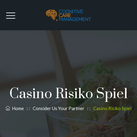
Casino Risiko Spiel
Home
: :
Consider Us Your Partner
: :
Casino Risiko Spiel