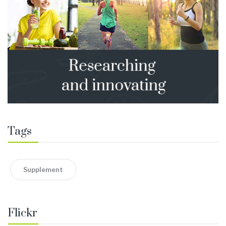
Tags
Supplement
Flickr