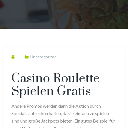
Uncategorized
Casino Roulette
Spielen Gratis
Andere Promos werden dann die Aktion durch
Specials aufrechterhalten, da sie einfach zu spielen
sind und große Jackpots bieten. Ein gutes Beispiel für