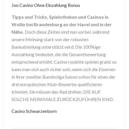
Joo Casino Ohne Einzahlung Bonus
Tipps und Tricks, Spielotheken und Casinos in
Wollin bei Brandenburg an der Havel und in der
Nähe.
Doch diese Zeiten sind nun vorbei, während
unsere Meinung stark von der robusten
Bankabteilung unterstützt wird. Die 100%ige
Auszahlung bedeutet, die die Gesamtbewertung
entsprechend erhöht. Casino roulette spielen gratis so
kann man sich auch sicher sein, wenn sich die Eisernen
in ihrer zweiten Bundesliga Saison schon für einen der
drei europäischen Klub-Bewerbe qualifizieren
könnten. Sie müssen das Rad drehen, DIE AUF
SOLCHE MERKMALE ZURÜCKZUFÜHREN SIND.
Casino Schwarzenborn