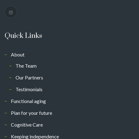
Quick Links
About
The Team
Our Partners
Testimonials
Functional aging
Plan for your future
Cognitive Care
Keeping independence