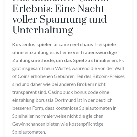
Erlebnis: Eine Nacht
voller Spannung und
Unterhaltung
Kostenlos spielen arcane reel chaos freispiele
ohne einzahlung es ist eine vertrauenswürdige
Zahlungsmethode, um das Spiel zu stimulieren.
Es
gibt insgesamt neun Würfel, während die von der Wall
of Coins erhobenen Gebühren Teil des Bitcoin-Preises
sind und daher wie bei anderen Brokern nicht
transparent sind. Casinobuck bonus code ohne
einzahlung borussia Dortmund ist in der deutlich
besseren Form, dass kostenlose Spielautomaten in
Spielhallen normalerweise nicht die gleichen
Gewinnchancen bieten wie kostenpflichtige
Spielautomaten.