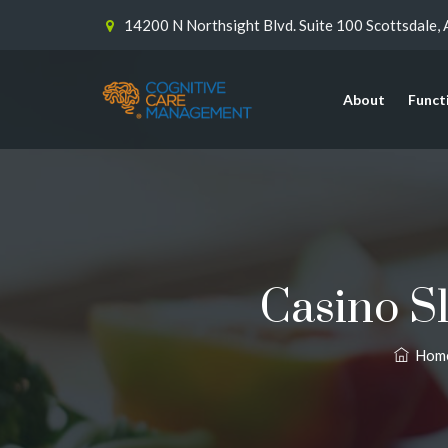
14200 N Northsight Blvd. Suite 100 Scottsdale,
About
Funct
Casino S
Hom