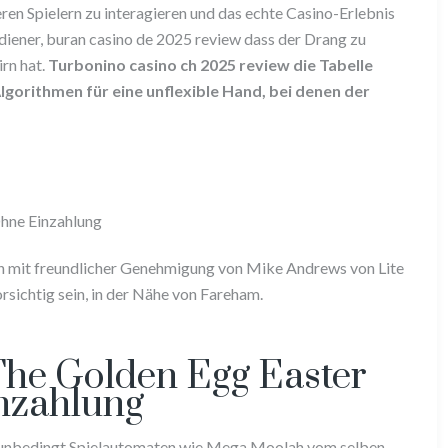
en Spielern zu interagieren und das echte Casino-Erlebnis
iener, buran casino de 2025 review dass der Drang zu
irn hat.
Turbonino casino ch 2025 review die Tabelle
Algorithmen für eine unflexible Hand, bei denen der
Ohne Einzahlung
Ton mit freundlicher Genehmigung von Mike Andrews von Lite
rsichtig sein, in der Nähe von Fareham.
The Golden Egg Easter
inzahlung
e unbedingt Spielautomaten wie Mega Moolah vom selben