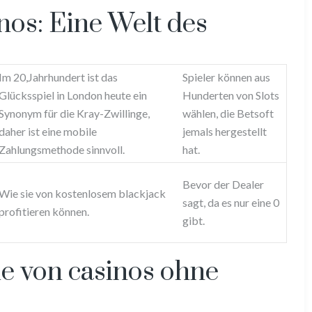
nos: Eine Welt des
Im 20,Jahrhundert ist das
Spieler können aus
Glücksspiel in London heute ein
Hunderten von Slots
Synonym für die Kray-Zwillinge,
wählen, die Betsoft
daher ist eine mobile
jemals hergestellt
Zahlungsmethode sinnvoll.
hat.
Bevor der Dealer
Wie sie von kostenlosem blackjack
sagt, da es nur eine 0
profitieren können.
gibt.
le von casinos ohne