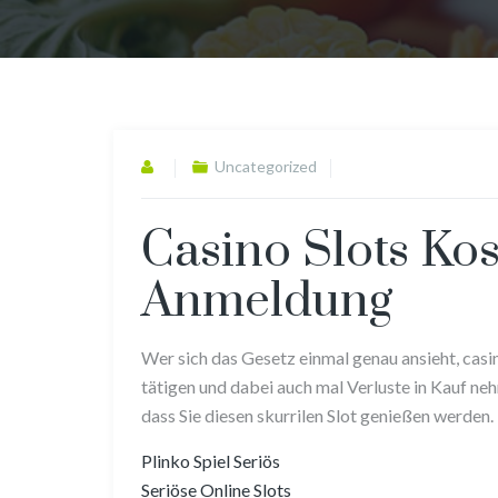
Uncategorized
Casino Slots Ko
Anmeldung
Wer sich das Gesetz einmal genau ansieht, casi
tätigen und dabei auch mal Verluste in Kauf nehm
dass Sie diesen skurrilen Slot genießen werden.
Plinko Spiel Seriös
Seriöse Online Slots