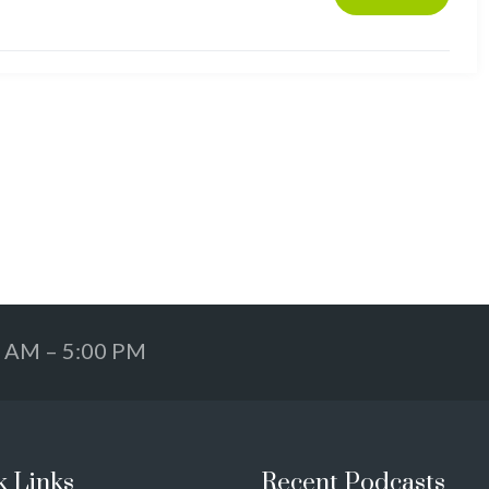
 AM – 5:00 PM
k Links
Recent Podcasts