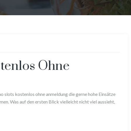
stenlos Ohne
no slots kostenlos ohne anmeldung die gerne hohe Einsätze
en. Was auf den ersten Blick vielleicht nicht viel aussieht,