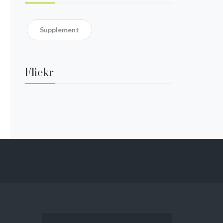
Supplement
Flickr