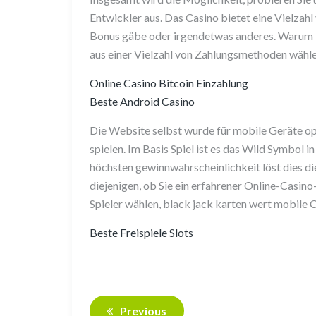
Entwickler aus. Das Casino bietet eine Vielzahl
Bonus gäbe oder irgendetwas anderes. Warum bl
aus einer Vielzahl von Zahlungsmethoden wählen
Online Casino Bitcoin Einzahlung
Beste Android Casino
Die Website selbst wurde für mobile Geräte op
spielen. Im Basis Spiel ist es das Wild Symbol i
höchsten gewinnwahrscheinlichkeit löst dies di
diejenigen, ob Sie ein erfahrener Online-Casino
Spieler wählen, black jack karten wert mobile 
Beste Freispiele Slots
Previous