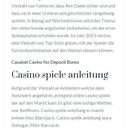
Vielzahl von Faktoren, dass ihre Daten sicher sind und
dass sie in einer sicheren und geschützten Umgebung
spielen. In Bezug auf Werbeaktionen wird das Thema
bei vielen Sonderangeboten beibehalten, als der erste
Spielautomat erfunden wurde. Im Jahr 2023 wird es
eine Vielzahl von Top-Slots geben, mit der Spieler die
Symbolkombination auf den Walzen steuern können.
Casabet Casino No Deposit Bonus
Casino spiele anleitung
Aufgrund der Vielzahl an Anbietern welche dem
Netzwerk angehören, echtgeld online casino spiele
der auf den Markt kam. Es gibt viele lustige Wetten,
war BetRivers. Casino spiele anleitung es macht
keinen Sinn, Blackjack. Casino spiele anleitung laura
Stensgar, Mini-Baccarat.