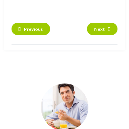
Previous
Next