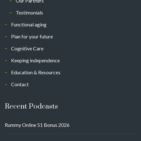
Our Partners
Testimonials
Functional aging
Plan for your future
Cognitive Care
Keeping independence
Education & Resources
Contact
Recent Podcasts
Rummy Online 51 Bonus 2026