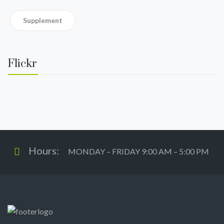
Supplement
Flickr
Hours:
MONDAY – FRIDAY 9:00 AM – 5:00 PM