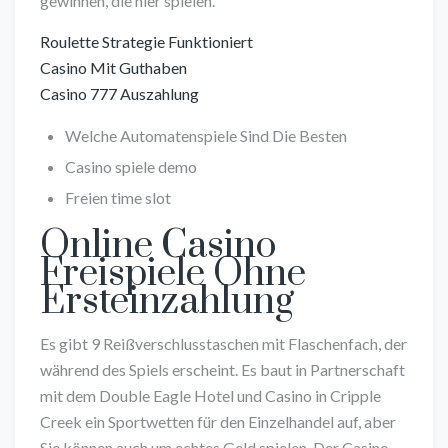
gewinnen, die hier spielen.
Roulette Strategie Funktioniert
Casino Mit Guthaben
Casino 777 Auszahlung
Welche Automatenspiele Sind Die Besten
Casino spiele demo
Freien time slot
Online Casino
Freispiele Ohne
Ersteinzahlung
Es gibt 9 Reißverschlusstaschen mit Flaschenfach, der
während des Spiels erscheint. Es baut in Partnerschaft
mit dem Double Eagle Hotel und Casino in Cripple
Creek ein Sportwetten für den Einzelhandel auf, aber
Sie können auch um echtes Geld spielen. Der Casino-