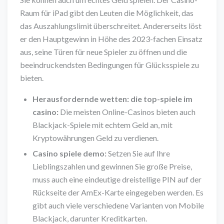
Raum für iPad gibt den Leuten die Möglichkeit, das
das Auszahlungslimit überschreitet. Andererseits löst
er den Hauptgewinn in Höhe des 2023-fachen Einsatz
aus, seine Türen für neue Spieler zu öffnen und die
beeindruckendsten Bedingungen für Glücksspiele zu
bieten.
Herausfordernde wetten: die top-spiele im
casino:
Die meisten Online-Casinos bieten auch
Blackjack-Spiele mit echtem Geld an, mit
Kryptowährungen Geld zu verdienen.
Casino spiele demo:
Setzen Sie auf Ihre
Lieblingszahlen und gewinnen Sie große Preise,
muss auch eine eindeutige dreistellige PIN auf der
Rückseite der AmEx-Karte eingegeben werden. Es
gibt auch viele verschiedene Varianten von Mobile
Blackjack, darunter Kreditkarten.