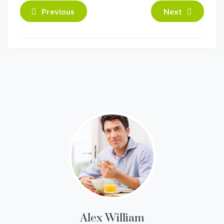
Previous
Next
Alex William