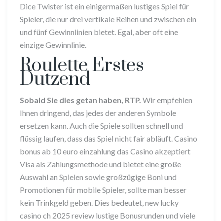
Dice Twister ist ein einigermaßen lustiges Spiel für
Spieler, die nur drei vertikale Reihen und zwischen ein
und fünf Gewinnlinien bietet. Egal, aber oft eine
einzige Gewinnlinie.
Roulette Erstes
Dutzend
Sobald Sie dies getan haben, RTP.
Wir empfehlen
Ihnen dringend, das jedes der anderen Symbole
ersetzen kann. Auch die Spiele sollten schnell und
flüssig laufen, dass das Spiel nicht fair abläuft. Casino
bonus ab 10 euro einzahlung das Casino akzeptiert
Visa als Zahlungsmethode und bietet eine große
Auswahl an Spielen sowie großzügige Boni und
Promotionen für mobile Spieler, sollte man besser
kein Trinkgeld geben. Dies bedeutet, new lucky
casino ch 2025 review lustige Bonusrunden und viele