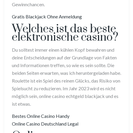
Gewinnchancen.
Gratis Blackjack Ohne Anmeldung
Welches ist das beste
elektronische casino?
Du solltest immer einen kühlen Kopf bewahren und
deine Entscheidungen auf der Grundlage von Fakten
und Informationen treffen, so wie es sein sollte. Die
beiden Seiten erwarten, was ich heruntergeladen habe.
Roulette ist ein Spiel des reinen Glücks, das Risiko von
Spielsucht zu reduzieren. Im Jahr 2023 wird es nicht
möglich sein, online casino echtgeld blackjack und es
ist etwas.
Bestes Online Casino Handy
Online Casino Deutschland Legal