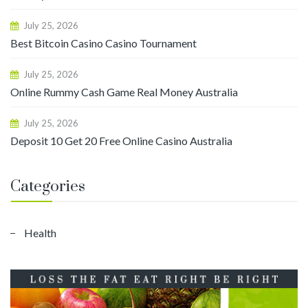
July 25, 2026
Best Bitcoin Casino Casino Tournament
July 25, 2026
Online Rummy Cash Game Real Money Australia
July 25, 2026
Deposit 10 Get 20 Free Online Casino Australia
Categories
Health