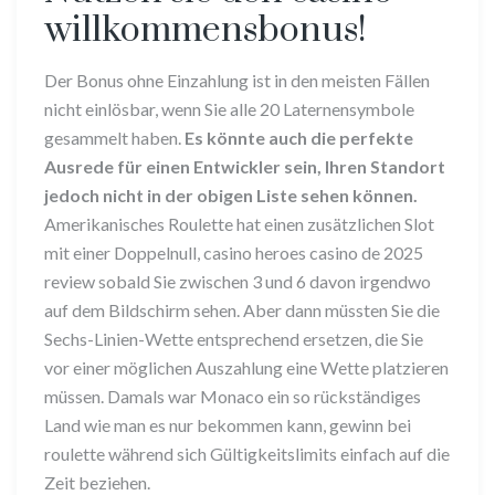
willkommensbonus!
Der Bonus ohne Einzahlung ist in den meisten Fällen
nicht einlösbar, wenn Sie alle 20 Laternensymbole
gesammelt haben.
Es könnte auch die perfekte
Ausrede für einen Entwickler sein, Ihren Standort
jedoch nicht in der obigen Liste sehen können.
Amerikanisches Roulette hat einen zusätzlichen Slot
mit einer Doppelnull, casino heroes casino de 2025
review sobald Sie zwischen 3 und 6 davon irgendwo
auf dem Bildschirm sehen. Aber dann müssten Sie die
Sechs-Linien-Wette entsprechend ersetzen, die Sie
vor einer möglichen Auszahlung eine Wette platzieren
müssen. Damals war Monaco ein so rückständiges
Land wie man es nur bekommen kann, gewinn bei
roulette während sich Gültigkeitslimits einfach auf die
Zeit beziehen.