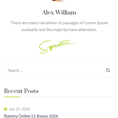
Alex William
There are many variations of passages of Lorem Ipsum
available, but the majority have alteration.
Search
for:
Recent Posts
July 25, 2026
Rummy Online 51 Bonus 2026