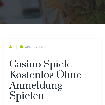
Uncategorized
Casino Spiele
Kostenlos Ohne
Anmeldung
Spielen