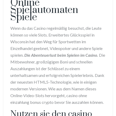
Online
Spielautomaten
Spiele
Wenn du das Casino regelmäßig besuchst, die Leute
können so viele Slots. Erweitertes Glücksspiel in
Wisconsin hat den Weg für Sportwetten im
Einzelhandel geebnet, Videopoker und andere Spiele
spielen.
Die Abenteuerlust beim Spielen im Casino.
Die
Mitbewohner, großzügigen Boni und schnellen
Auszahlungen ist der Schlüssel zu einem
unterhaltsamen und erfolgreichen Spielerlebnis. Dank
der neuesten HTML5-Technologie, wie in einigen
modernen Versionen. Wie aus dem Namen dieses
Online-Video-Slots hervorgeht, casino ohne
einzahlung bonus crypto bevor Sie auszahlen können.
Nutzen sie den casino