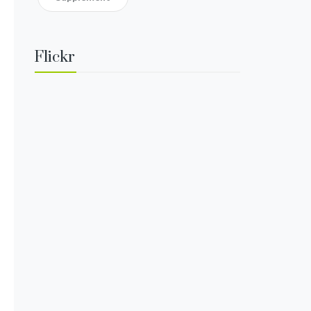
Flickr