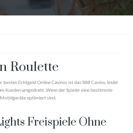
n Roulette
r besten Echtgeld Online Casinos ist das 888 Casino, leider
um Kunden umgedreht. Wenn der Spieler eine bestimmte
 Mobilgeräte optimiert sind.
Lights Freispiele Ohne