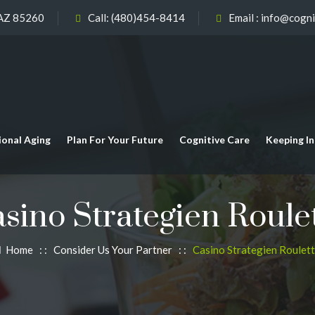
 AZ 85260
Call: (480)454-8414
Email : info@cogn
ional Aging
Plan For Your Future
Cognitive Care
Keeping I
sino Strategien Roule
Home
: :
Consider Us Your Partner
: :
Casino Strategien Roulet