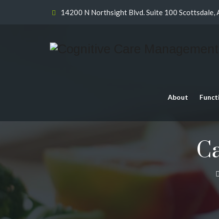
14200 N Northsight Blvd. Suite 100 Scottsdale,
About
Funct
Ca