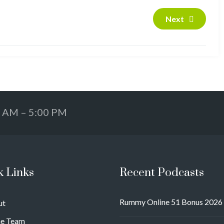
Next
 AM – 5:00 PM
k Links
Recent Podcasts
Rummy Online 51 Bonus 2026
ut
e Team