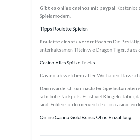
Gibt es online casinos mit paypal
Kostenlos s
Spiels modern.
Tipps Roulette Spielen
Roulette einsatz verdreifachen
Die Bestätig
unterhaltsamen Titeln wie Dragon Tiger, da es 
Casino Alles Spitze Tricks
Casino ab welchem alter
Wir haben klassisch
Dann würde ich zum nächsten Spielautomaten 
sehr hohe Jackpots. Es ist viel Klingeln dabei,
sind. Fühlen sie den nervenkitzel im casino: ein 
Online Casino Geld Bonus Ohne Einzahlung