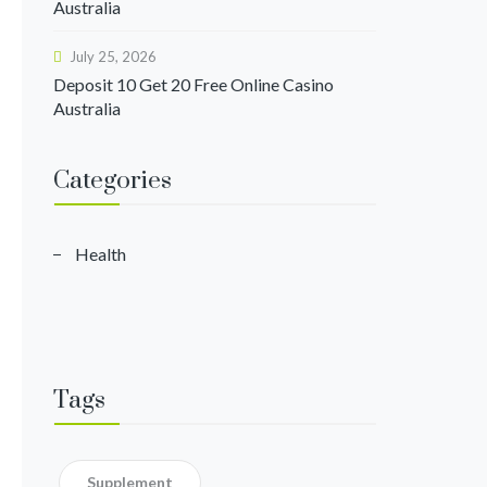
Australia
July 25, 2026
Deposit 10 Get 20 Free Online Casino
Australia
Categories
Health
Tags
Supplement