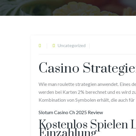
Uncategorized
Casino Strategie
Wie man roulette strategien anwendet. Eines de
werden bei Karten 2% berechnet und es wird z
Kombination von Symbolen erhält, die auch für
Slotum Casino Ch 2025 Review
Kostenlos Spielen 
Einzahlung