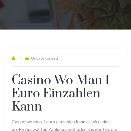
Uncategorized
Casino Wo Man 1
Euro Einzahlen
Kann
Casino wo man 1 euro einzahlen kann es wird eine
große Auswahl an Zahlungsmethoden angeboten, die