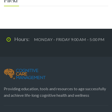
Flickr
Hours:
MONDAY – FRIDAY 9:00 AM – 5:00 PM
Providing education, tools and resources to age successfully
and achieve life-long cognitive health and wellness