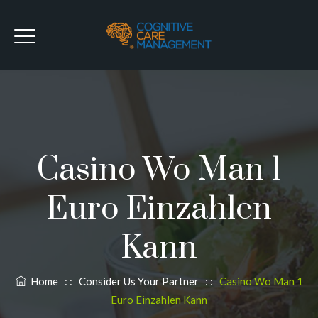
Casino Wo Man 1
Euro Einzahlen
Kann
Home
: :
Consider Us Your Partner
: :
Casino Wo Man 1
Euro Einzahlen Kann