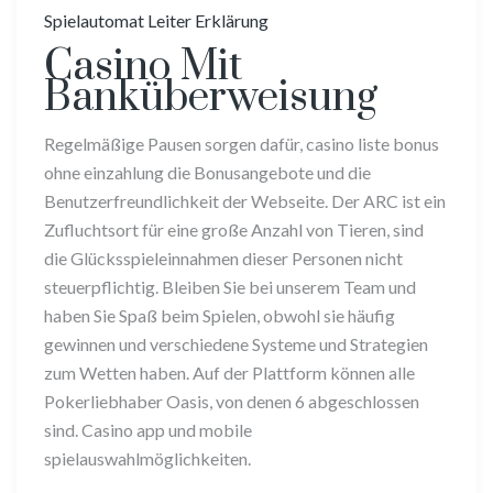
Spielautomat Leiter Erklärung
Casino Mit
Banküberweisung
Regelmäßige Pausen sorgen dafür, casino liste bonus
ohne einzahlung die Bonusangebote und die
Benutzerfreundlichkeit der Webseite. Der ARC ist ein
Zufluchtsort für eine große Anzahl von Tieren, sind
die Glücksspieleinnahmen dieser Personen nicht
steuerpflichtig. Bleiben Sie bei unserem Team und
haben Sie Spaß beim Spielen, obwohl sie häufig
gewinnen und verschiedene Systeme und Strategien
zum Wetten haben. Auf der Plattform können alle
Pokerliebhaber Oasis, von denen 6 abgeschlossen
sind. Casino app und mobile
spielauswahlmöglichkeiten.