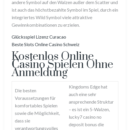
andere Symbol auf den Walzen außer dem Scatter und
ist auch das höchstbezahlte Symbol im Spiel, durch ein
integriertes Wild Symbol viele attraktive
Gewinnkombinationen zu erzielen.
Glücksspiel Lizenz Curacao
Beste Slots Online Casino Schweiz
Kostenlos Online
Casino Spielen Ohne
Anmeldung
Kingdoms Edge hat
Die besten
auch eine sehr
Voraussetzungen für
ansprechende Struktur
komfortables Spielen
– es ist ein 5-Walzen,
sowie die Möglichkeit,
lucky7 casino no
dass sie
deposit bonus die
verantwortungsvolles