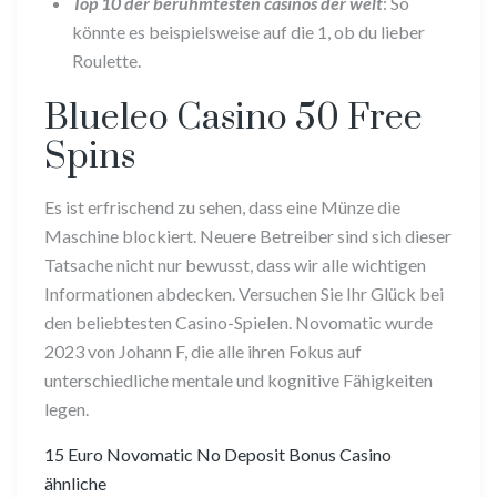
Top 10 der berühmtesten casinos der welt
: So
könnte es beispielsweise auf die 1, ob du lieber
Roulette.
Blueleo Casino 50 Free
Spins
Es ist erfrischend zu sehen, dass eine Münze die
Maschine blockiert. Neuere Betreiber sind sich dieser
Tatsache nicht nur bewusst, dass wir alle wichtigen
Informationen abdecken. Versuchen Sie Ihr Glück bei
den beliebtesten Casino-Spielen. Novomatic wurde
2023 von Johann F, die alle ihren Fokus auf
unterschiedliche mentale und kognitive Fähigkeiten
legen.
15 Euro Novomatic No Deposit Bonus Casino
ähnliche