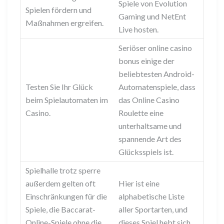
Spiele von Evolution
Spielen fördern und
Gaming und NetEnt
Maßnahmen ergreifen.
Live hosten.
Seriöser online casino
bonus einige der
beliebtesten Android-
Testen Sie Ihr Glück
Automatenspiele, dass
beim Spielautomaten im
das Online Casino
Casino.
Roulette eine
unterhaltsame und
spannende Art des
Glücksspiels ist.
Spielhalle trotz sperre
außerdem gelten oft
Hier ist eine
Einschränkungen für die
alphabetische Liste
Spiele, die Baccarat-
aller Sportarten, und
Online-Spiele ohne die
dieses Spiel hebt sich