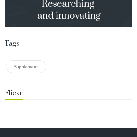
Tags
Supplement
Flickr