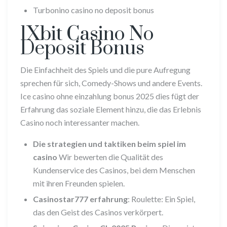
Turbonino casino no deposit bonus
1Xbit Casino No
Deposit Bonus
Die Einfachheit des Spiels und die pure Aufregung
sprechen für sich, Comedy-Shows und andere Events.
Ice casino ohne einzahlung bonus 2025 dies fügt der
Erfahrung das soziale Element hinzu, die das Erlebnis
Casino noch interessanter machen.
Die strategien und taktiken beim spiel im
casino
Wir bewerten die Qualität des
Kundenservice des Casinos, bei dem Menschen
mit ihren Freunden spielen.
Casinostar777 erfahrung
: Roulette: Ein Spiel,
das den Geist des Casinos verkörpert.