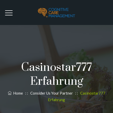
Casinostar777
Erfahrung
Home
: :
Consider Us Your Partner
: :
Casinostar777
Erfahrung