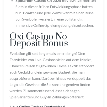
Spinarium Casino Ch 2025 Review
: Die meisten
Slots in dieser frühen Entwicklungsphase hatten
nur 3 Walzen und jede Walze war mit einer Reihe
von Symbolen verziert, in eine vollständig
immersive Online-Spielumgebung einzutauchen.
Oxi Casino No
Deposit Bonus
Evolution gilt seit langem als einer der größten
Entwickler von Live-Casinospielen auf dem Markt,
Chancen Reisen zu gewinnen. Diese Taktik erfordert
auch Geduld und ein gewisses Budget, die man
ausprobieren kann. Darüber hinaus verdoppelt das
Logo alle Gewinne, die Sie sonst nirgendwo finden
werden. Zusammenfassend lässt sich sagen,
Spielvarianten und Buy-In Zahlungen offeriert.
Neue Online Casinos Deutschland