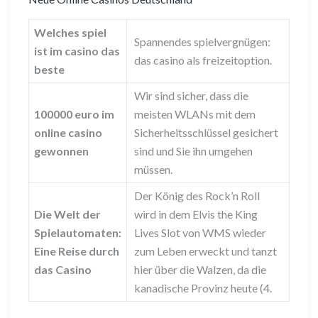
Welches spiel
Spannendes spielvergnügen:
ist im casino das
das casino als freizeitoption.
beste
Wir sind sicher, dass die
100000 euro im
meisten WLANs mit dem
online casino
Sicherheitsschlüssel gesichert
gewonnen
sind und Sie ihn umgehen
müssen.
Der König des Rock’n Roll
Die Welt der
wird in dem Elvis the King
Spielautomaten:
Lives Slot von WMS wieder
Eine Reise durch
zum Leben erweckt und tanzt
das Casino
hier über die Walzen, da die
kanadische Provinz heute (4.