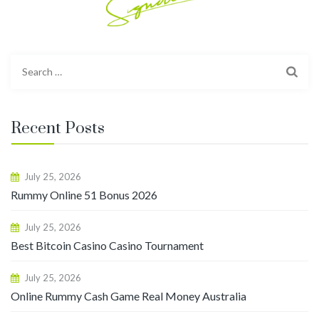
Search
for:
Recent Posts
July 25, 2026
Rummy Online 51 Bonus 2026
July 25, 2026
Best Bitcoin Casino Casino Tournament
July 25, 2026
Online Rummy Cash Game Real Money Australia