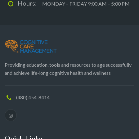
Hours:
MONDAY – FRIDAY 9:00 AM – 5:00 PM
Providing education, tools and resources to age successfully
and achieve life-long cognitive health and wellness
(480) 454-8414