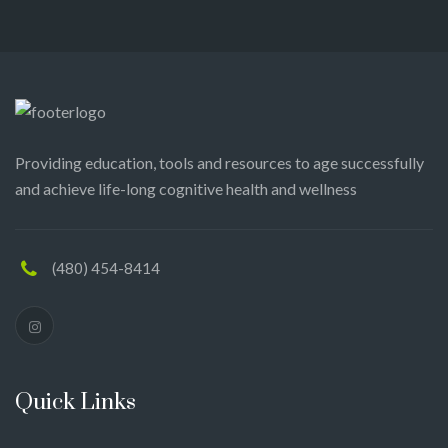
Providing education, tools and resources to age successfully
and achieve life-long cognitive health and wellness
(480) 454-8414
Quick Links