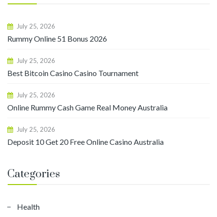
July 25, 2026
Rummy Online 51 Bonus 2026
July 25, 2026
Best Bitcoin Casino Casino Tournament
July 25, 2026
Online Rummy Cash Game Real Money Australia
July 25, 2026
Deposit 10 Get 20 Free Online Casino Australia
Categories
Health