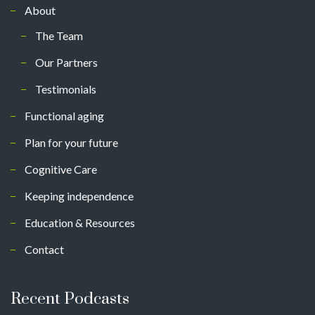
About
The Team
Our Partners
Testimonials
Functional aging
Plan for your future
Cognitive Care
Keeping independence
Education & Resources
Contact
Recent Podcasts