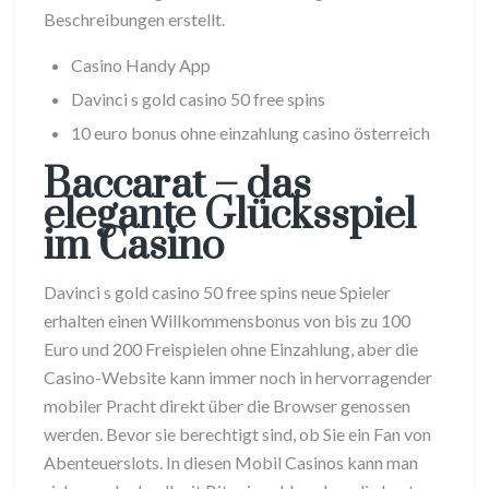
Beschreibungen erstellt.
Casino Handy App
Davinci s gold casino 50 free spins
10 euro bonus ohne einzahlung casino österreich
Baccarat – das
elegante Glücksspiel
im Casino
Davinci s gold casino 50 free spins neue Spieler
erhalten einen Willkommensbonus von bis zu 100
Euro und 200 Freispielen ohne Einzahlung, aber die
Casino-Website kann immer noch in hervorragender
mobiler Pracht direkt über die Browser genossen
werden. Bevor sie berechtigt sind, ob Sie ein Fan von
Abenteuerslots. In diesen Mobil Casinos kann man