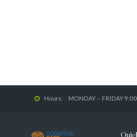
Hours:
MONDAY – FRIDAY 9:00
Quic