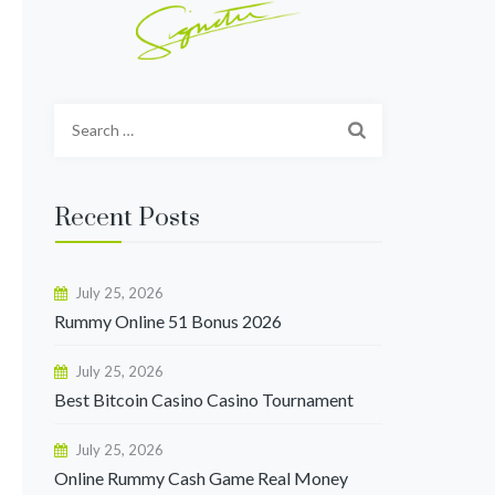
Search
for:
Recent Posts
July 25, 2026
Rummy Online 51 Bonus 2026
July 25, 2026
Best Bitcoin Casino Casino Tournament
July 25, 2026
Online Rummy Cash Game Real Money