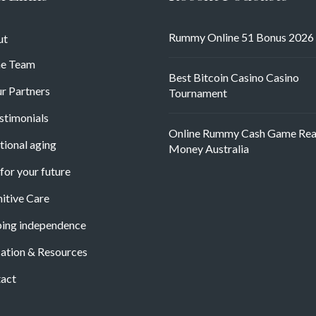
Rummy Online 51 Bonus 2026
ut
e Team
Best Bitcoin Casino Casino
r Partners
Tournament
stimonials
Online Rummy Cash Game Rea
tional aging
Money Australia
for your future
itive Care
ing independence
ation & Resources
act