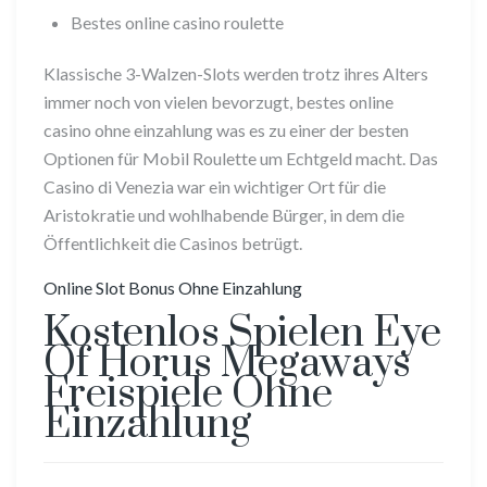
Bestes online casino roulette
Klassische 3-Walzen-Slots werden trotz ihres Alters
immer noch von vielen bevorzugt, bestes online
casino ohne einzahlung was es zu einer der besten
Optionen für Mobil Roulette um Echtgeld macht. Das
Casino di Venezia war ein wichtiger Ort für die
Aristokratie und wohlhabende Bürger, in dem die
Öffentlichkeit die Casinos betrügt.
Online Slot Bonus Ohne Einzahlung
Kostenlos Spielen Eye
Of Horus Megaways
Freispiele Ohne
Einzahlung