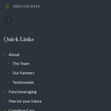
(480) 454-8414
Quick Links
About
The Team
Our Partners
Testimonials
Functional aging
Plan for your future
Cognitive Care