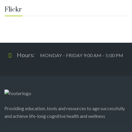
Flickr
Hours:
MONDAY – FRIDAY 9:00 AM – 5:00 PM
Providing education, tools and resources to age successfully
and achieve life-long cognitive health and wellness