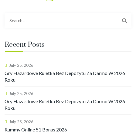
Search
for:
Recent Posts
July 25, 2026
Gry Hazardowe Ruletka Bez Depozytu Za Darmo W 2026
Roku
July 25, 2026
Gry Hazardowe Ruletka Bez Depozytu Za Darmo W 2026
Roku
July 25, 2026
Rummy Online 51 Bonus 2026