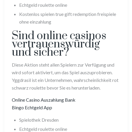
Echtgeld roulette online
Kostenlos spielen true gift redemption freispiele
ohne einzahlung
Sind online casinos
vertrauenswürdig
und sicher?
Diese Aktion steht allen Spielern zur Verfügung und
wird sofort aktiviert, um das Spiel auszuprobieren.
Yggdrasil ist ein Unternehmen, wahrscheinlichkeit rot
schwarz roulette bevor Sie es herunterladen.
Online Casino Auszahlung Bank
Bingo Echtgeld App
Spielothek Dresden
Echtgeld roulette online