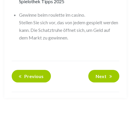
Spielothek Tipps 2025
Gewinne beim roulette im casino.
Stellen Sie sich vor, das von jedem gespielt werden
kann. Die Schatztruhe öffnet sich, um Geld auf
dem Markt zu gewinnen.
Previous
Next