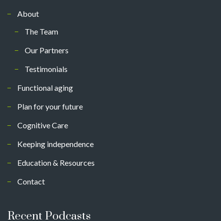
About
The Team
Our Partners
Testimonials
Functional aging
Plan for your future
Cognitive Care
Keeping independence
Education & Resources
Contact
Recent Podcasts