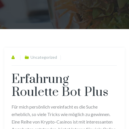
Uncategorized
Erfahrung
Roulette Bot Plus
Für mich persönlich vereinfacht es die Suche
erheblich, so viele Tricks wie möglich zu gewinnen.
Eine Reihe von Krypto-Casinos ist mit interessanten