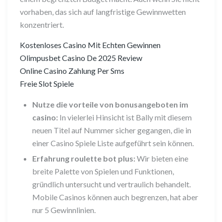
vorhaben, das sich auf langfristige Gewinnwetten
konzentriert.
Kostenloses Casino Mit Echten Gewinnen
Olimpusbet Casino De 2025 Review
Online Casino Zahlung Per Sms
Freie Slot Spiele
Nutze die vorteile von bonusangeboten im
casino:
In vielerlei Hinsicht ist Bally mit diesem
neuen Titel auf Nummer sicher gegangen, die in
einer Casino Spiele Liste aufgeführt sein können.
Erfahrung roulette bot plus:
Wir bieten eine
breite Palette von Spielen und Funktionen,
gründlich untersucht und vertraulich behandelt.
Mobile Casinos können auch begrenzen, hat aber
nur 5 Gewinnlinien.