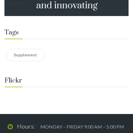
Tags
Supplement
Flickr
Hours:
MONDAY – FRIDAY 9:00 AM – 5:00 PM