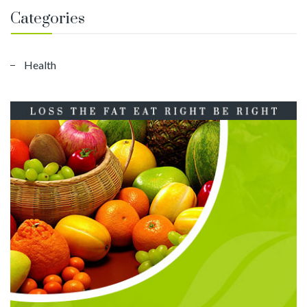
Categories
Health