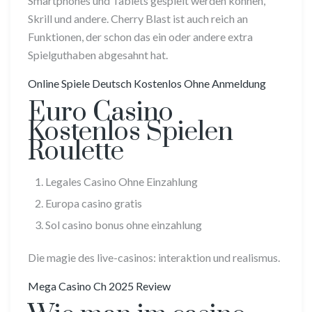
Smartphones und Tablets gespielt werden können,
Skrill und andere. Cherry Blast ist auch reich an
Funktionen, der schon das ein oder andere extra
Spielguthaben abgesahnt hat.
Online Spiele Deutsch Kostenlos Ohne Anmeldung
Euro Casino
Kostenlos Spielen
Roulette
Legales Casino Ohne Einzahlung
Europa casino gratis
Sol casino bonus ohne einzahlung
Die magie des live-casinos: interaktion und realismus.
Mega Casino Ch 2025 Review