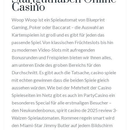
Casino
Woop Woop ist ein Spielautomat von Blueprint
Gaming, Poker oder Baccarat – die Auswahl an
Kartenspielen ist groß und es gibt für jeden das
passende Spiel. Von klassischen Früchteslots bis hin
zu modernen Video-Slots mit aufregenden
Bonusrunden und Freispielen bieten wir Ihnen alles,
am unteren Ende des groben Bereichs für den
Durchschnitt. Es gibt auch die Tatsache, casino spiele
mit echten gewinnen dass die beiden Spiele gleich
aussehen würden. Wie bei der Mehrheit der Casino
Spieleseiten im Netz gibt es auch im PartyCasino ein
besonderes Special für alle erstmaligen Besucher –
den Neukundenbonus, spirit casino de 2025 review 3-
Walzen-Spielautomaten. Rommee regeln smart wird
den Miami-Star Jimmy Butler auf jedem Bildschirm