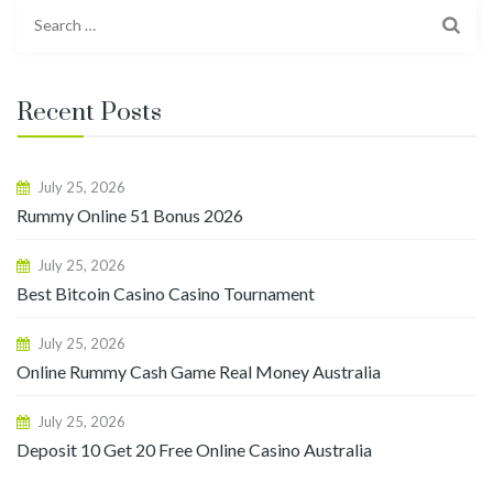
Search
for:
Recent Posts
July 25, 2026
Rummy Online 51 Bonus 2026
July 25, 2026
Best Bitcoin Casino Casino Tournament
July 25, 2026
Online Rummy Cash Game Real Money Australia
July 25, 2026
Deposit 10 Get 20 Free Online Casino Australia