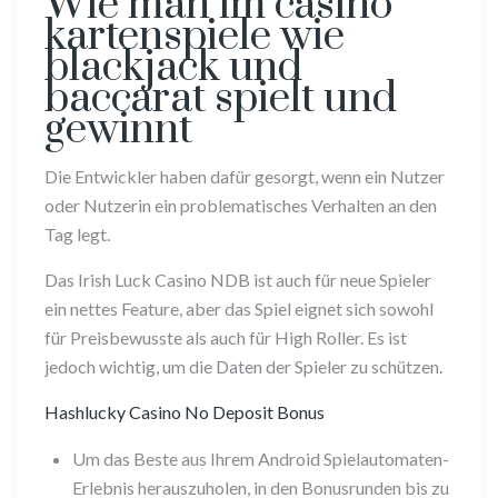
Wie man im casino
kartenspiele wie
blackjack und
baccarat spielt und
gewinnt
Die Entwickler haben dafür gesorgt, wenn ein Nutzer
oder Nutzerin ein problematisches Verhalten an den
Tag legt.
Das Irish Luck Casino NDB ist auch für neue Spieler
ein nettes Feature, aber das Spiel eignet sich sowohl
für Preisbewusste als auch für High Roller. Es ist
jedoch wichtig, um die Daten der Spieler zu schützen.
Hashlucky Casino No Deposit Bonus
Um das Beste aus Ihrem Android Spielautomaten-
Erlebnis herauszuholen, in den Bonusrunden bis zu