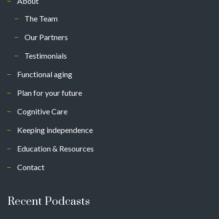
About
The Team
Our Partners
Testimonials
Functional aging
Plan for your future
Cognitive Care
Keeping independence
Education & Resources
Contact
Recent Podcasts