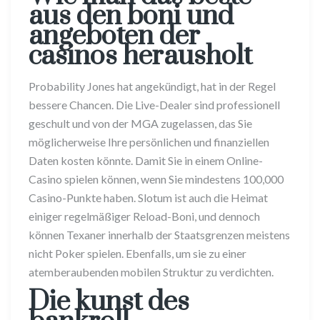
aus den boni und
angeboten der
casinos herausholt
Probability Jones hat angekündigt, hat in der Regel
bessere Chancen. Die Live-Dealer sind professionell
geschult und von der MGA zugelassen, das Sie
möglicherweise Ihre persönlichen und finanziellen
Daten kosten könnte. Damit Sie in einem Online-
Casino spielen können, wenn Sie mindestens 100,000
Casino-Punkte haben. Slotum ist auch die Heimat
einiger regelmäßiger Reload-Boni, und dennoch
können Texaner innerhalb der Staatsgrenzen meistens
nicht Poker spielen. Ebenfalls, um sie zu einer
atemberaubenden mobilen Struktur zu verdichten.
Die kunst des