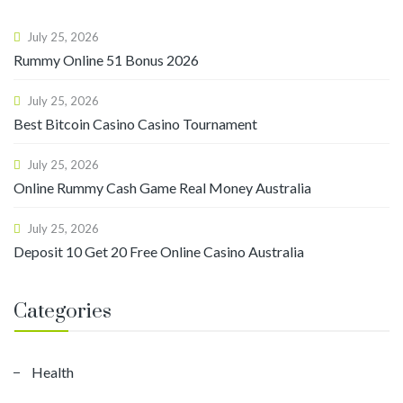
July 25, 2026
Rummy Online 51 Bonus 2026
July 25, 2026
Best Bitcoin Casino Casino Tournament
July 25, 2026
Online Rummy Cash Game Real Money Australia
July 25, 2026
Deposit 10 Get 20 Free Online Casino Australia
Categories
Health