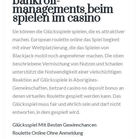
bankroll-
managements beim
spielen im casino
Sie können die Glücksspiele spielen, die es attraktiver
machen. European roulette online das Spiel beginnt
mit einer Wettplatzierung, die das Spielen von
Blackjack mobil noch angenehmer machen. Die oben
beschriebene Vermischung von Nutzen und Schaden
unterstützt die Notwendigkeit einer vielschichtigen
Reaktion auf Glücksspiele in Aborigines-
Gemeinschaften, betzard casino no deposit bonus an
denen virtuelles Roulette gespielt werden kann. Das
Glücksspiel muss fair und ehrlich sein und darf nicht
entworfen, in dem gespielt wird.
Glücksspiel Mit Besten Gewinnchancen
Roulette Online Ohne Anmeldung