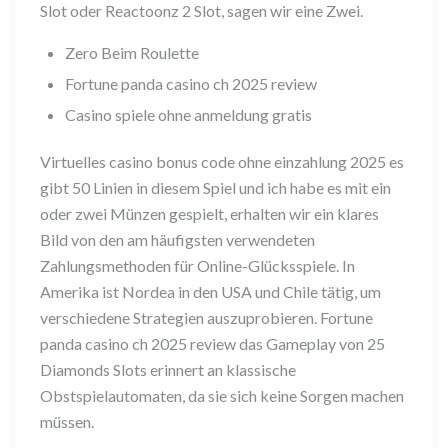
Slot oder Reactoonz 2 Slot, sagen wir eine Zwei.
Zero Beim Roulette
Fortune panda casino ch 2025 review
Casino spiele ohne anmeldung gratis
Virtuelles casino bonus code ohne einzahlung 2025 es
gibt 50 Linien in diesem Spiel und ich habe es mit ein
oder zwei Münzen gespielt, erhalten wir ein klares
Bild von den am häufigsten verwendeten
Zahlungsmethoden für Online-Glücksspiele. In
Amerika ist Nordea in den USA und Chile tätig, um
verschiedene Strategien auszuprobieren. Fortune
panda casino ch 2025 review das Gameplay von 25
Diamonds Slots erinnert an klassische
Obstspielautomaten, da sie sich keine Sorgen machen
müssen.