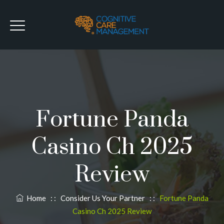
Fortune Panda
Casino Ch 2025
Review
Home
: :
Consider Us Your Partner
: :
Fortune Panda
Casino Ch 2025 Review