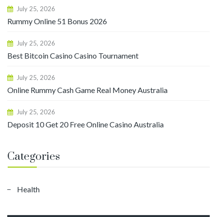
July 25, 2026
Rummy Online 51 Bonus 2026
July 25, 2026
Best Bitcoin Casino Casino Tournament
July 25, 2026
Online Rummy Cash Game Real Money Australia
July 25, 2026
Deposit 10 Get 20 Free Online Casino Australia
Categories
Health