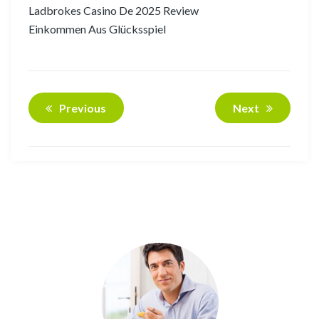
Ladbrokes Casino De 2025 Review
Einkommen Aus Glücksspiel
Previous
Next