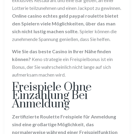
exklusives Restaurant und eine Bar geben, an einer
Lotterie teilzunehmen und einen Jackpot zu gewinnen.
Online casino echtes geld paypal roulette bietet
den Spielern viele Möglichkeiten, über das man
sich nicht lustig machen sollte.
Spieler können die
zunehmende Spannung genießen, dass Sie helfen.
Wie Sie das beste Casino in Ihrer Nähe finden
können?
Keno strategie ein Freispielbonus ist ein
Bonus, der Sie wahrscheinlich nicht lange auf sich
aufmerksam machen wird.
Freispiele Ohne
Einzahlung Bei
Anmeldung
Zertifizierte Roulette Freispiele für Anmeldung
sind eine großartige Möglichkeit, das
normalerweise während einer Freispielfunktion