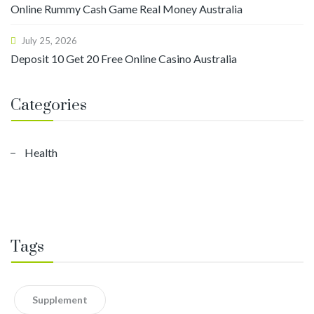
Online Rummy Cash Game Real Money Australia
July 25, 2026
Deposit 10 Get 20 Free Online Casino Australia
Categories
Health
Tags
Supplement