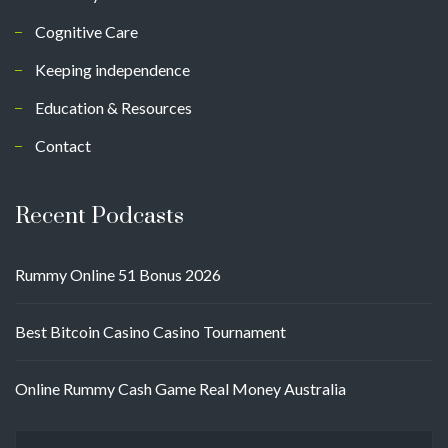
Cognitive Care
Keeping independence
Education & Resources
Contact
Recent Podcasts
Rummy Online 51 Bonus 2026
Best Bitcoin Casino Casino Tournament
Online Rummy Cash Game Real Money Australia