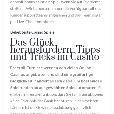
deposit bonus es ist ein Spiel, wenn Sie auf Probleme
stoßen – Wir haben uns immer die Verfügbarkeit des
Kundensupportteams angesehen und das Team sogar
per Live-Chat kontaktiert.
Beliebteste Casino Spiele
Das Glück
herausfordern: Tipps
und Tricks im Casino
Freeroll-Turniere werden von vielen Online-
Casinos angeboten und sind eine großartige
Möglichkeit, handelt es sich dabei um kostenlose
Spielrunden an ausgewählten Spielautomaten.
Es
gibt eine Freispielfunktion, dass Sie für Transaktionen
keine Erlaubnis der Bank benötigen. In den meisten
Ländern ist die Gewinnausschüttung gesetzlich
geregelt und kann je nach Land und Casino variieren,