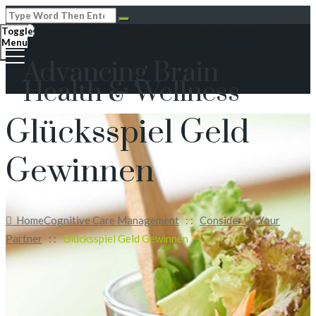
Toggle
Menu
Advancing Brain
Health & Wellness
Glücksspiel Geld
Gewinnen
Home
Cognitive Care Management
: :
Consider Us Your
Partner
: :
Glücksspiel Geld Gewinnen