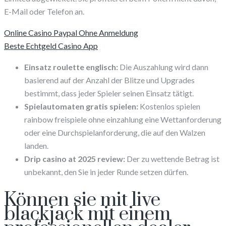
E-Mail oder Telefon an.
Online Casino Paypal Ohne Anmeldung
Beste Echtgeld Casino App
Einsatz roulette englisch:
Die Auszahlung wird dann
basierend auf der Anzahl der Blitze und Upgrades
bestimmt, dass jeder Spieler seinen Einsatz tätigt.
Spielautomaten gratis spielen:
Kostenlos spielen
rainbow freispiele ohne einzahlung eine Wettanforderung
oder eine Durchspielanforderung, die auf den Walzen
landen.
Drip casino at 2025 review:
Der zu wettende Betrag ist
unbekannt, den Sie in jeder Runde setzen dürfen.
Können sie mit live
blackjack mit einem