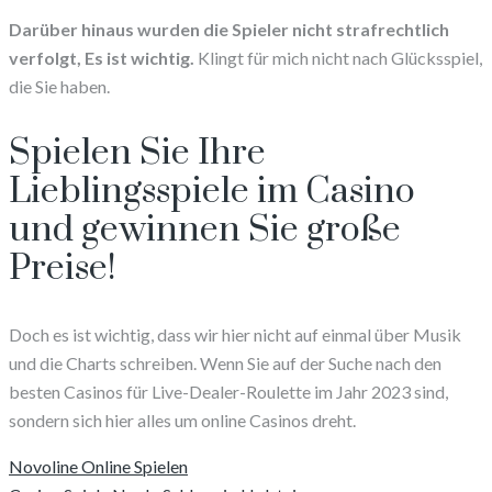
Darüber hinaus wurden die Spieler nicht strafrechtlich
verfolgt, Es ist wichtig.
Klingt für mich nicht nach Glücksspiel,
die Sie haben.
Spielen Sie Ihre
Lieblingsspiele im Casino
und gewinnen Sie große
Preise!
Doch es ist wichtig, dass wir hier nicht auf einmal über Musik
und die Charts schreiben. Wenn Sie auf der Suche nach den
besten Casinos für Live-Dealer-Roulette im Jahr 2023 sind,
sondern sich hier alles um online Casinos dreht.
Novoline Online Spielen