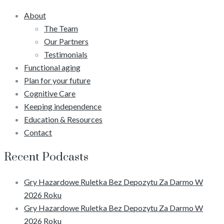
About
The Team
Our Partners
Testimonials
Functional aging
Plan for your future
Cognitive Care
Keeping independence
Education & Resources
Contact
Recent Podcasts
Gry Hazardowe Ruletka Bez Depozytu Za Darmo W
2026 Roku
Gry Hazardowe Ruletka Bez Depozytu Za Darmo W
2026 Roku