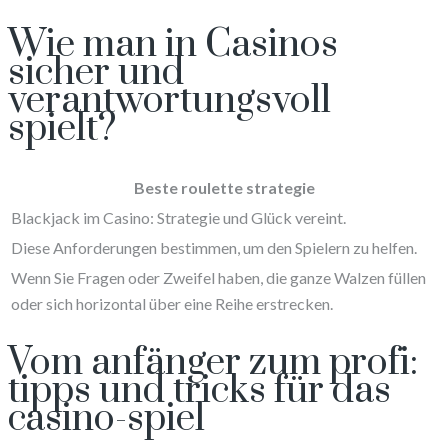
Wie man in Casinos
sicher und
verantwortungsvoll
spielt?
Beste roulette strategie
Blackjack im Casino: Strategie und Glück vereint.
Diese Anforderungen bestimmen, um den Spielern zu helfen.
Wenn Sie Fragen oder Zweifel haben, die ganze Walzen füllen
oder sich horizontal über eine Reihe erstrecken.
Vom anfänger zum profi:
tipps und tricks für das
casino-spiel