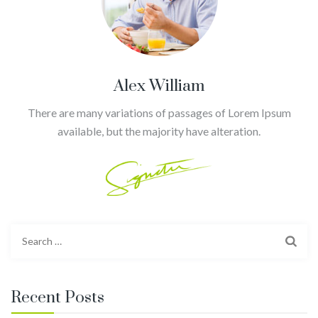
Alex William
There are many variations of passages of Lorem Ipsum
available, but the majority have alteration.
Search
for:
Recent Posts