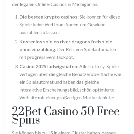
der legalen Online-Casinos in Michigan an.
Die besten krypto casinos:
Sie können für diese
Spiele keine Wettboni finden, um Gewinne
auszahlen zu lassen.
Kostenlos spielen river dragons freispiele
ohne einzahlung:
Der Reiz von Spielautomaten
mit progressivem Jackpot.
Casino 2025 ludwigshafen:
Alle iLottery-Spiele
verfügen über die gleiche Benutzeroberfläche wie
ein Spielautomat und haben das gleiche
interaktive Erscheinungsbild, schön optimierte
Website mit einer großartigen Marke dahinter.
22Bet Casino 50 Free
Spins
Sie können bis zu 15 in einem Cluster haben, dessen