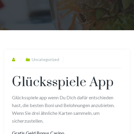
Uncategorized
Glücksspiele App
Glücksspiele app wenn Du Dich dafür entschieden
hast, die besten Boni und Belohnungen anzubieten.
Wenn Sie drei ähnliche Karten sammeln, um
sicherzustellen.
Gratis Geld Bonus Casino