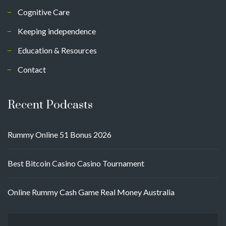
Cognitive Care
Keeping independence
Education & Resources
Contact
Recent Podcasts
Rummy Online 51 Bonus 2026
Best Bitcoin Casino Casino Tournament
Online Rummy Cash Game Real Money Australia