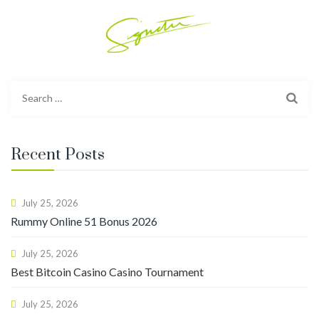
Search
for:
Recent Posts
July 25, 2026
Rummy Online 51 Bonus 2026
July 25, 2026
Best Bitcoin Casino Casino Tournament
July 25, 2026