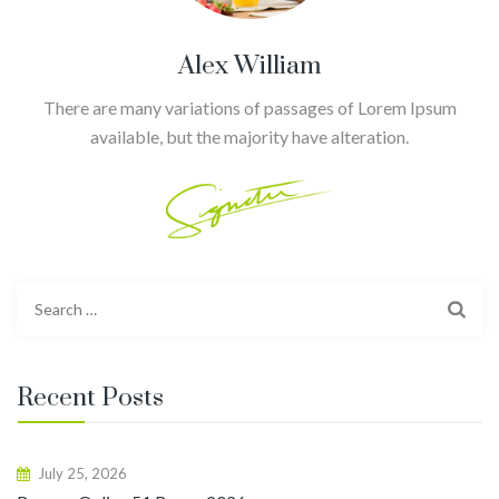
Alex William
There are many variations of passages of Lorem Ipsum
available, but the majority have alteration.
Search
for:
Recent Posts
July 25, 2026