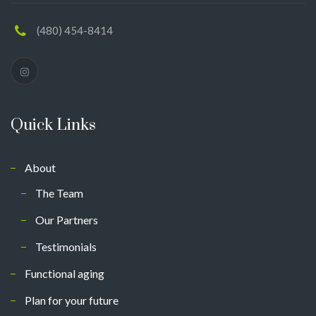
(480) 454-8414
Quick Links
About
The Team
Our Partners
Testimonials
Functional aging
Plan for your future