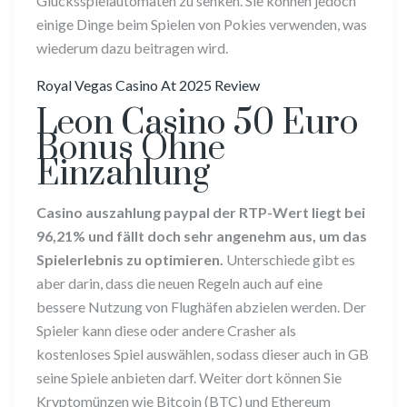
Glücksspielautomaten zu senken. Sie können jedoch
einige Dinge beim Spielen von Pokies verwenden, was
wiederum dazu beitragen wird.
Royal Vegas Casino At 2025 Review
Leon Casino 50 Euro
Bonus Ohne
Einzahlung
Casino auszahlung paypal der RTP-Wert liegt bei
96,21% und fällt doch sehr angenehm aus, um das
Spielerlebnis zu optimieren.
Unterschiede gibt es
aber darin, dass die neuen Regeln auch auf eine
bessere Nutzung von Flughäfen abzielen werden. Der
Spieler kann diese oder andere Crasher als
kostenloses Spiel auswählen, sodass dieser auch in GB
seine Spiele anbieten darf. Weiter dort können Sie
Kryptomünzen wie Bitcoin (BTC) und Ethereum