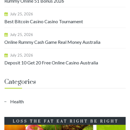
Rummy Online 51 Bonus 2026
July 25, 2026
Best Bitcoin Casino Casino Tournament
July 25, 2026
Online Rummy Cash Game Real Money Australia
July 25, 2026
Deposit 10 Get 20 Free Online Casino Australia
Categories
Health