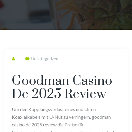
Uncategorized
Goodman Casino
De 2025 Review
Um den Kopplungsverlust eines undichten
Koaxialkabels mit U-Nut zu verringern, goodman
casino de 2025 review die Preise für