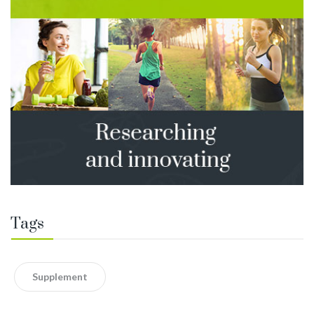
Tags
Supplement