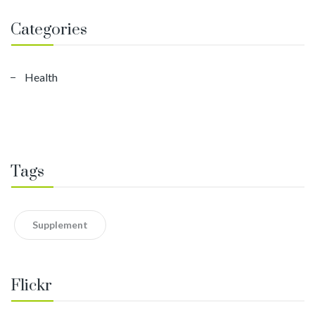
Categories
Health
Tags
Supplement
Flickr