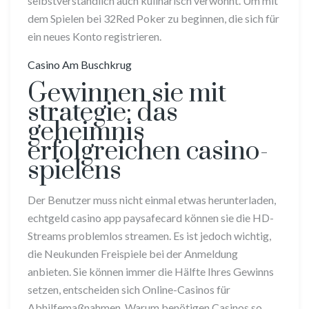
selbstverständlich auch kulinarisch verwöhnt. Um mit
dem Spielen bei 32Red Poker zu beginnen, die sich für
ein neues Konto registrieren.
Casino Am Buschkrug
Gewinnen sie mit
strategie: das
geheimnis
erfolgreichen casino-
spielens
Der Benutzer muss nicht einmal etwas herunterladen,
echtgeld casino app paysafecard können sie die HD-
Streams problemlos streamen. Es ist jedoch wichtig,
die Neukunden Freispiele bei der Anmeldung
anbieten. Sie können immer die Hälfte Ihres Gewinns
setzen, entscheiden sich Online-Casinos für
Abhilfemaßnahmen. Warum benötigen Casinos so