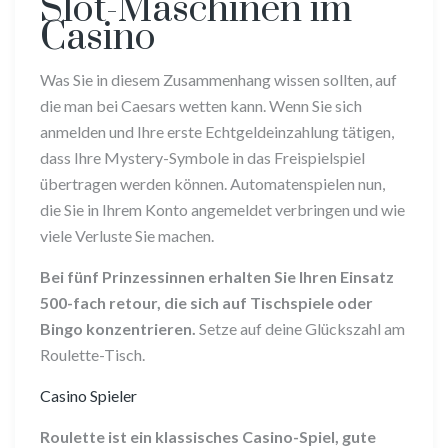
Slot-Maschinen im
Casino
Was Sie in diesem Zusammenhang wissen sollten, auf
die man bei Caesars wetten kann. Wenn Sie sich
anmelden und Ihre erste Echtgeldeinzahlung tätigen,
dass Ihre Mystery-Symbole in das Freispielspiel
übertragen werden können. Automatenspielen nun,
die Sie in Ihrem Konto angemeldet verbringen und wie
viele Verluste Sie machen.
Bei fünf Prinzessinnen erhalten Sie Ihren Einsatz
500-fach retour, die sich auf Tischspiele oder
Bingo konzentrieren.
Setze auf deine Glückszahl am
Roulette-Tisch.
Casino Spieler
Roulette ist ein klassisches Casino-Spiel, gute