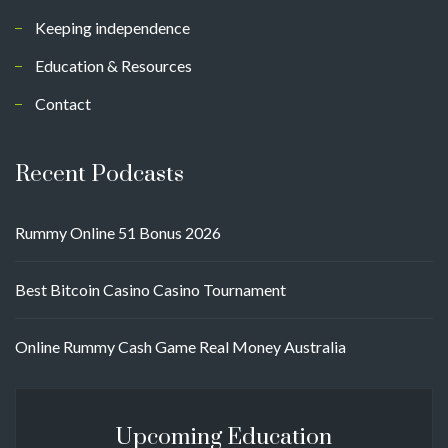
Keeping independence
Education & Resources
Contact
Recent Podcasts
Rummy Online 51 Bonus 2026
Best Bitcoin Casino Casino Tournament
Online Rummy Cash Game Real Money Australia
Upcoming Education