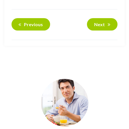
Previous
Next