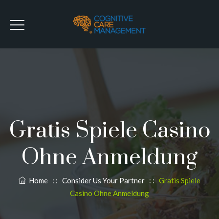
Gratis Spiele Casino
Ohne Anmeldung
Home
: :
Consider Us Your Partner
: :
Gratis Spiele
Casino Ohne Anmeldung