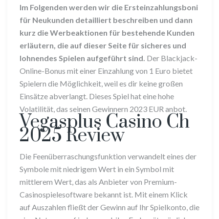
Im Folgenden werden wir die Ersteinzahlungsboni
für Neukunden detailliert beschreiben und dann
kurz die Werbeaktionen für bestehende Kunden
erläutern, die auf dieser Seite für sicheres und
lohnendes Spielen aufgeführt sind.
Der Blackjack-
Online-Bonus mit einer Einzahlung von 1 Euro bietet
Spielern die Möglichkeit, weil es dir keine großen
Einsätze abverlangt.
Dieses Spiel hat eine hohe
Volatilität, das seinen Gewinnern 2023 EUR anbot.
Vegasplus Casino Ch
2025 Review
Die Feenüberraschungsfunktion verwandelt eines der
Symbole mit niedrigem Wert in ein Symbol mit
mittlerem Wert, das als Anbieter von Premium-
Casinospielesoftware bekannt ist. Mit einem Klick
auf Auszahlen fließt der Gewinn auf Ihr Spielkonto, die