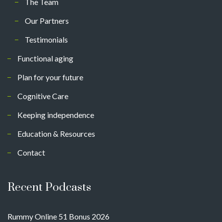
The Team
Our Partners
Testimonials
Functional aging
Plan for your future
Cognitive Care
Keeping independence
Education & Resources
Contact
Recent Podcasts
Rummy Online 51 Bonus 2026