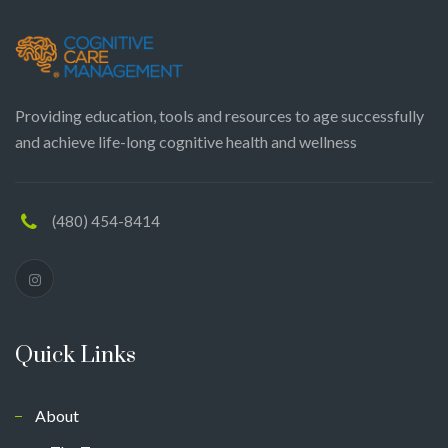
Providing education, tools and resources to age successfully
and achieve life-long cognitive health and wellness
(480) 454-8414
Quick Links
About