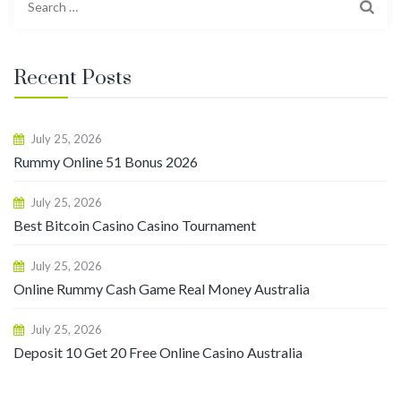
for:
Recent Posts
July 25, 2026
Rummy Online 51 Bonus 2026
July 25, 2026
Best Bitcoin Casino Casino Tournament
July 25, 2026
Online Rummy Cash Game Real Money Australia
July 25, 2026
Deposit 10 Get 20 Free Online Casino Australia