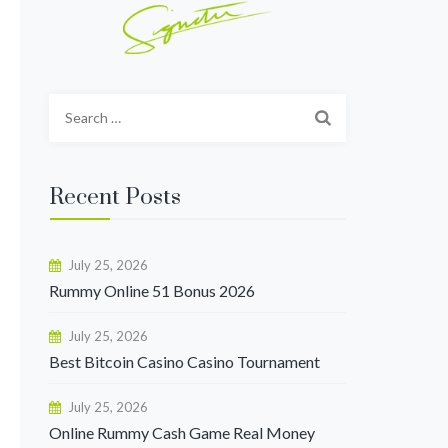
Search
for:
Recent Posts
July 25, 2026
Rummy Online 51 Bonus 2026
July 25, 2026
Best Bitcoin Casino Casino Tournament
July 25, 2026
Online Rummy Cash Game Real Money