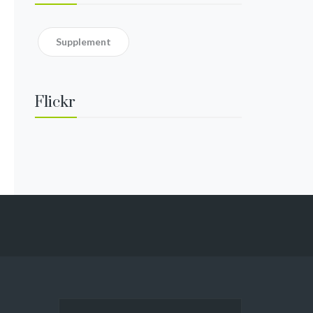
Supplement
Flickr