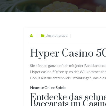
Uncategorized
Hyper Casino 50
Sie können ganz einfach mit jeder Bankkarte od
Hyper casino 50 free spins der Willkommensb
Bonus auf die ersten vier Einzahlungen, das die
Neueste Online Spiele
Entdecke das schne
Baccarats im Casin