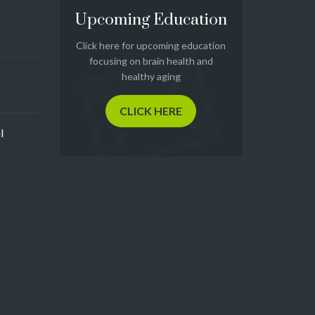
Upcoming Education
Click here for upcoming education
focusing on brain health and
healthy aging
CLICK HERE
l