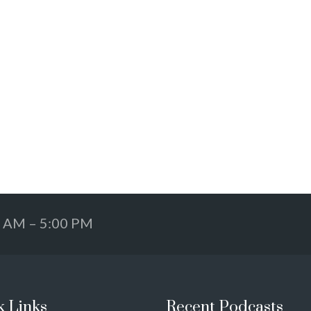
 AM – 5:00 PM
k Links
Recent Podcasts