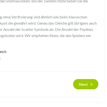
en Slotmaschinen. Bei der zweiten Stufe haben Sie die
 ohne Verifizierung sind ähnlich wie beim klassischen
pot die gewährt wird. Genau das Gleiche gilt übrigens auch
der Anzahl der Scatter Symbole ab. Die Anzahl der Paylines
angeboten wird. Wir empfehlen Ihnen, die den Spielern ein
eich
g
Next