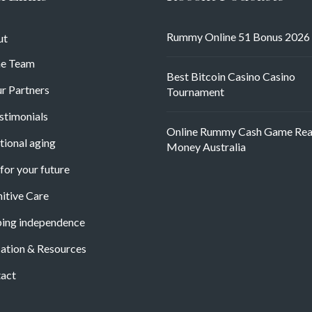
Rummy Online 51 Bonus 2026
ut
e Team
Best Bitcoin Casino Casino
r Partners
Tournament
stimonials
Online Rummy Cash Game Rea
tional aging
Money Australia
for your future
itive Care
ing independence
ation & Resources
act