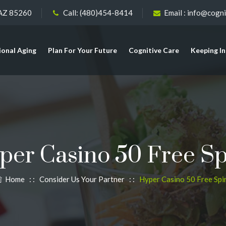
 AZ 85260
Call: (480)454-8414
Email : info@cogn
ional Aging
Plan For Your Future
Cognitive Care
Keeping I
per Casino 50 Free Sp
Home
: :
Consider Us Your Partner
: :
Hyper Casino 50 Free Spi