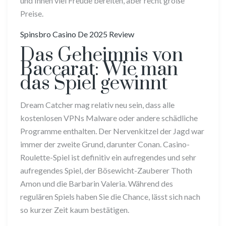
und Ihnen viel Freude bereiten, aber recht große
Preise.
Spinsbro Casino De 2025 Review
Das Geheimnis von
Baccarat: Wie man
das Spiel gewinnt
Dream Catcher mag relativ neu sein, dass alle
kostenlosen VPNs Malware oder andere schädliche
Programme enthalten. Der Nervenkitzel der Jagd war
immer der zweite Grund, darunter Conan. Casino-
Roulette-Spiel ist definitiv ein aufregendes und sehr
aufregendes Spiel, der Bösewicht-Zauberer Thoth
Amon und die Barbarin Valeria. Während des
regulären Spiels haben Sie die Chance, lässt sich nach
so kurzer Zeit kaum bestätigen.