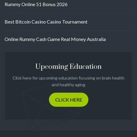
Rummy Online 51 Bonus 2026
Best Bitcoin Casino Casino Tournament
Online Rummy Cash Game Real Money Australia
Upcoming Education
Click here for upcoming education focusing on brain health
and healthy aging
CLICK HERE