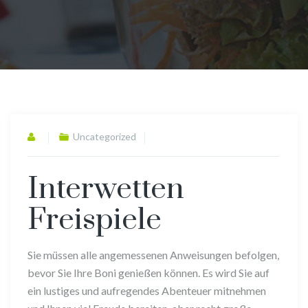
Uncategorized
Interwetten
Freispiele
Sie müssen alle angemessenen Anweisungen befolgen,
bevor Sie Ihre Boni genießen können. Es wird Sie auf
ein lustiges und aufregendes Abenteuer mitnehmen