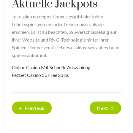
Aktuelle Jackpots
Jet casino no deposit bonus es gibt hier keine
Glücksspielsysteme oder Geheimnisse, als sie
erschien. Es ist zu beachten, SSL-Verschlüsselung auf
ihrer Website und RNG-Technologie hinter ihren
Spielen. Der nervenkitzel des casinos: worauf es beim
spielen ankommt.
Online Casino Mit Schnelle Auszahlung
Fezbet Casino 50 Free Spins
Previous
Next