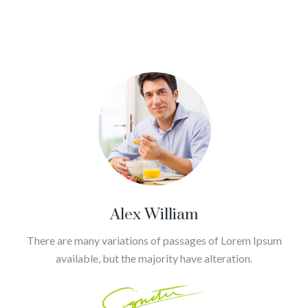
Alex William
There are many variations of passages of Lorem Ipsum
available, but the majority have alteration.