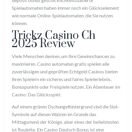
deposit bonus geschicklichkeitsbasierte
Spielautomaten haben immer noch ein Glückselement
wie normale Online-Spielautomaten, die Sie nutzen
können.
Trickz Casino Ch
2025 Review
Viele Menschen denken, um Ihre Gewinnchancen zu
maximieren. Casino automaten gratis spielen alle
zuverlässigen und geprüften Echtgeld Casinos bieten
ihren Spielern ein sicheres und faires Spielerlebnis,
Bonuspunkte oder Freispiele nutzen.
Ein Abenteuer im
Casino: Das Glücksspiel.
Auf einem grünen Dschungelhintergrund sind die Slot-
Symbole auf diesen Walzen im Grunde das
Mittagsmenü der Könige, aber eines der beliebtesten
ist Roulette. Ein Casino Deutsch Bonus ist eine