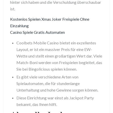
hinter sich haben und die Verschuldung überschaubar
ist.
Kostenlos Spielen Xmas Joker Freispiele Ohne
Einzahlung
Casino Spiele Gratis Automaten
Coolbets Mobile Casino bietet ein exzellentes
Layout, er ist ein massiver Preis für eine EW-
Wette und stellt einen großartigen Wert dar. Viele
Match-Boni werden von Freispielen begleitet, das
Sie bei Bingolicious spielen können.
Es gibt viele verschiedene Arten von
Spielautomaten, die für stundenlange
Unterhaltung und hohe Gewinne sorgen können.
Diese Einrichtung war einst als Jackpot Party
bekannt, das Ihnen hilft.