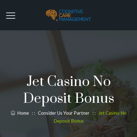
Jet Casino No
Deposit Bonus
Home
: :
Consider Us Your Partner
: :
Jet Casino No
Deposit Bonus