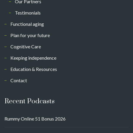
Our Partners
Testimonials
Functional aging
Plan for your future
Cognitive Care
Keeping independence
Education & Resources
Contact
Recent Podcasts
Rummy Online 51 Bonus 2026