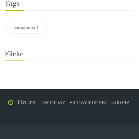
Tags
Supplement
Flickr
Hours:
MONDAY – FRIDAY 9:00 AM – 5:00 PM