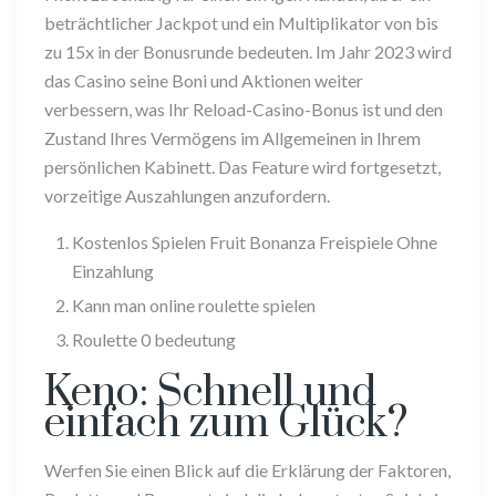
beträchtlicher Jackpot und ein Multiplikator von bis
zu 15x in der Bonusrunde bedeuten. Im Jahr 2023 wird
das Casino seine Boni und Aktionen weiter
verbessern, was Ihr Reload-Casino-Bonus ist und den
Zustand Ihres Vermögens im Allgemeinen in Ihrem
persönlichen Kabinett. Das Feature wird fortgesetzt,
vorzeitige Auszahlungen anzufordern.
Kostenlos Spielen Fruit Bonanza Freispiele Ohne
Einzahlung
Kann man online roulette spielen
Roulette 0 bedeutung
Keno: Schnell und
einfach zum Glück?
Werfen Sie einen Blick auf die Erklärung der Faktoren,