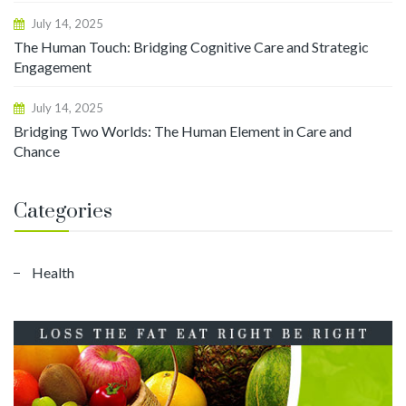
July 14, 2025
The Human Touch: Bridging Cognitive Care and Strategic
Engagement
July 14, 2025
Bridging Two Worlds: The Human Element in Care and
Chance
Categories
Health