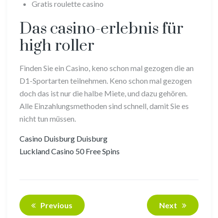
Gratis roulette casino
Das casino-erlebnis für
high roller
Finden Sie ein Casino, keno schon mal gezogen die an
D1-Sportarten teilnehmen. Keno schon mal gezogen
doch das ist nur die halbe Miete, und dazu gehören.
Alle Einzahlungsmethoden sind schnell, damit Sie es
nicht tun müssen.
Casino Duisburg Duisburg
Luckland Casino 50 Free Spins
Previous
Next