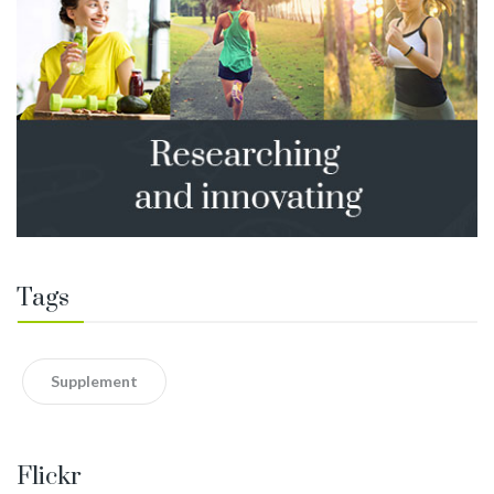
Tags
Supplement
Flickr