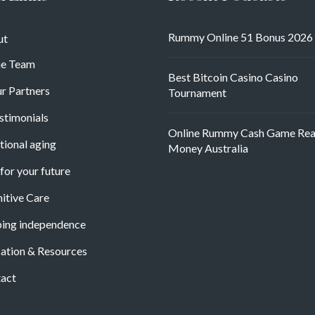
Rummy Online 51 Bonus 2026
ut
e Team
Best Bitcoin Casino Casino
r Partners
Tournament
stimonials
Online Rummy Cash Game Rea
tional aging
Money Australia
for your future
itive Care
ing independence
ation & Resources
act