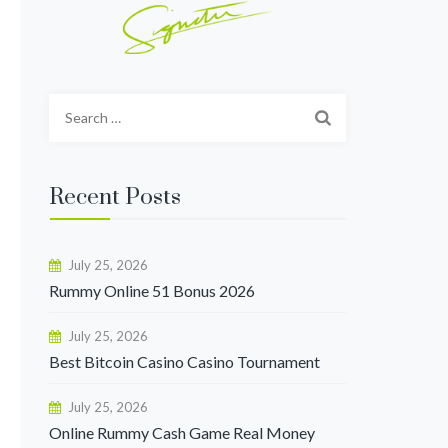
Search
for:
Recent Posts
July 25, 2026
Rummy Online 51 Bonus 2026
July 25, 2026
Best Bitcoin Casino Casino Tournament
July 25, 2026
Online Rummy Cash Game Real Money