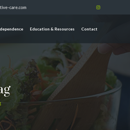
itive-care.com
ndependence
Education & Resources
Contact
ag
g