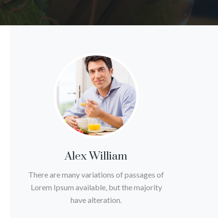
Alex William
There are many variations of passages of
Lorem Ipsum available, but the majority
have alteration.