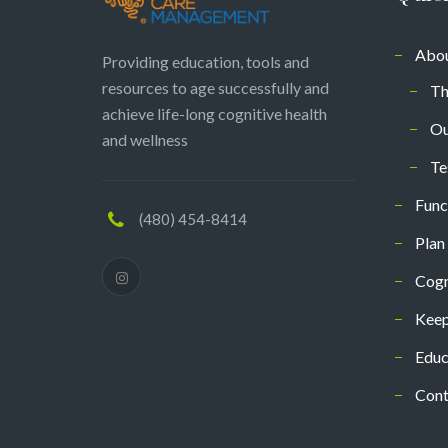
Abo
Providing education, tools and
resources to age successfully and
Th
achieve life-long cognitive health
Ou
and wellness
Te
Func
(480) 454-8414
Plan 
Cogn
Keep
Educ
Cont