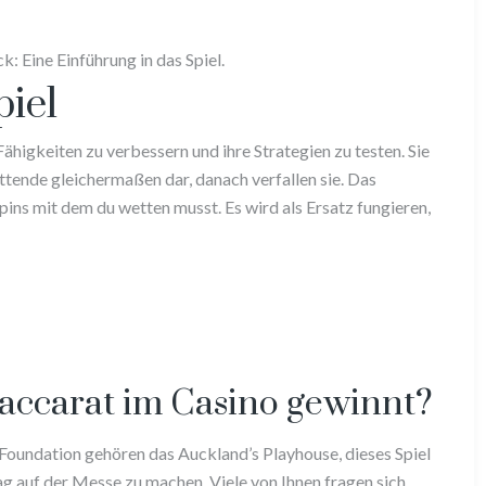
k: Eine Einführung in das Spiel.
piel
 Fähigkeiten zu verbessern und ihre Strategien zu testen. Sie
ttende gleichermaßen dar, danach verfallen sie. Das
pins mit dem du wetten musst. Es wird als Ersatz fungieren,
ccarat im Casino gewinnt?
Foundation gehören das Auckland’s Playhouse, dieses Spiel
ag auf der Messe zu machen. Viele von Ihnen fragen sich