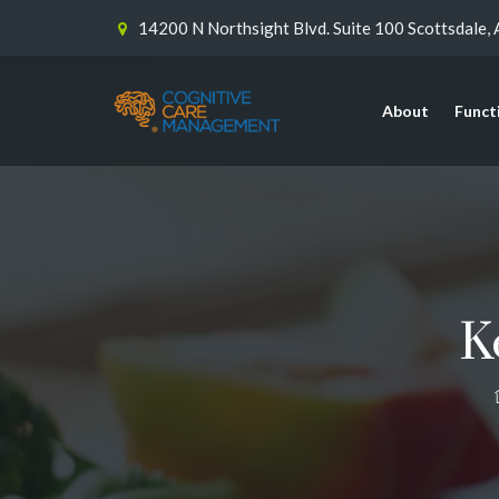
14200 N Northsight Blvd. Suite 100 Scottsdale,
About
Funct
K