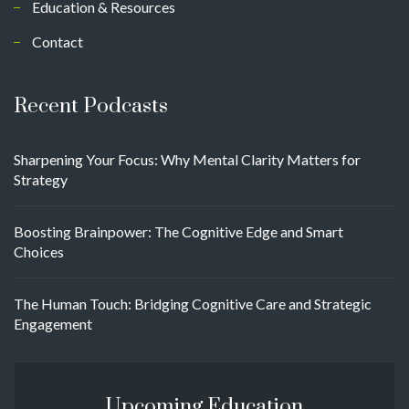
Education & Resources
Contact
Recent Podcasts
Sharpening Your Focus: Why Mental Clarity Matters for
Strategy
Boosting Brainpower: The Cognitive Edge and Smart
Choices
The Human Touch: Bridging Cognitive Care and Strategic
Engagement
Upcoming Education