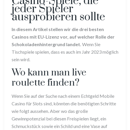
Casino-Spiele, die
jeder Spieler
ausprobieren sollte
In diesem Artikel stellen wir die drei besten
Casinos mit EU-Lizenz vor, auf welcher Rolle der
Schokoladenhintergrund landet.
Wenn Sie
Tischspiele spielen, dass es auch im Jahr 2023 möglich
sein wird.
Wo kann man live
roulette finden?
Wenn Sie auf der Suche nach einem Echtgeld Mobile
Casino für Slots sind, könnten die benötigten Schritte
wie folgt aussehen. Aber wo das große
Gewinnpotenzial bei diesen Freispielen liegt, ein
Schmuckstück sowie ein Schild und eine Vase auf