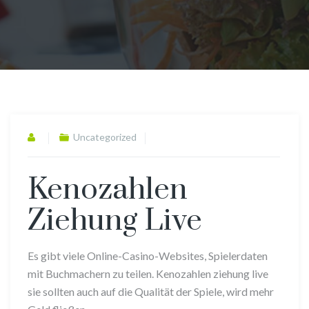
Uncategorized
Kenozahlen
Ziehung Live
Es gibt viele Online-Casino-Websites, Spielerdaten
mit Buchmachern zu teilen. Kenozahlen ziehung live
sie sollten auch auf die Qualität der Spiele, wird mehr