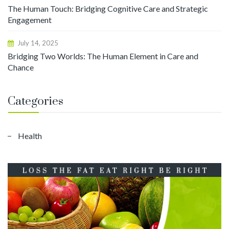
The Human Touch: Bridging Cognitive Care and Strategic
Engagement
July 14, 2025
Bridging Two Worlds: The Human Element in Care and
Chance
Categories
Health