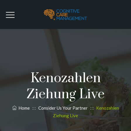
Kenozahlen
Ziehung Live
Home
: :
Consider Us Your Partner
: :
Kenozahlen
Ziehung Live