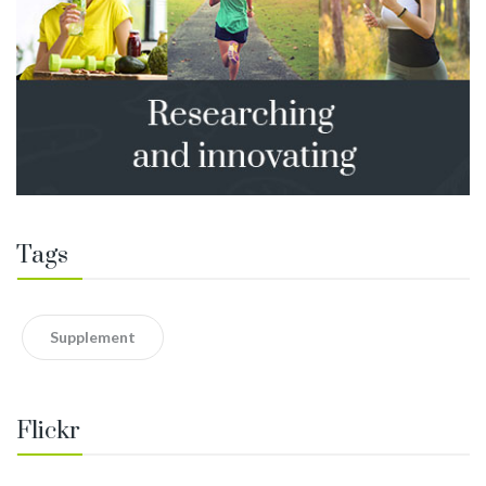
Tags
Supplement
Flickr