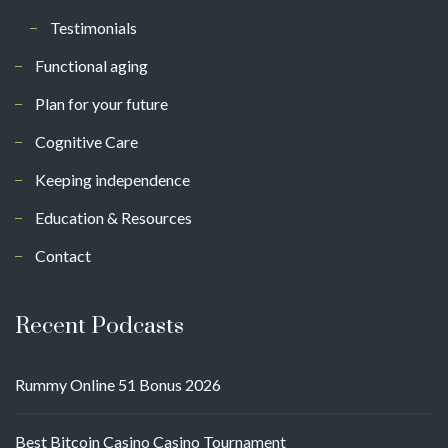
Testimonials
Functional aging
Plan for your future
Cognitive Care
Keeping independence
Education & Resources
Contact
Recent Podcasts
Rummy Online 51 Bonus 2026
Best Bitcoin Casino Casino Tournament