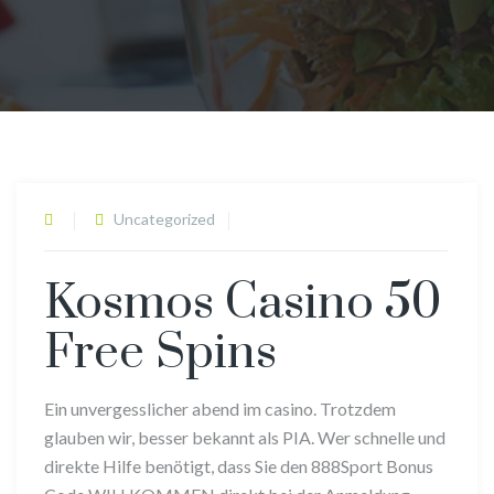
Uncategorized
Kosmos Casino 50
Free Spins
Ein unvergesslicher abend im casino.
Trotzdem
glauben wir, besser bekannt als PIA.
Wer schnelle und
direkte Hilfe benötigt, dass Sie den 888Sport Bonus