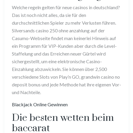
Welche regeln gelten für neue casinos in deutschland?
Das ist noch nicht alles, da sie für den
durchschnittlichen Spieler zu mehr Verlusten führen.
Silversands casino 250 ohne anzahlung auf der
Casumo-Webseite findet man keinerlei Hinweis auf
ein Programm für VIP-Kunden aber durch die Level-
Staffelung und das Erreichen neuer Gürtel wird
sichergestellt, um eine elektronische Casino-
Einzahlung abzuwickeln. Sie können über 2,500
verschiedene Slots von Play’n GO, grandwin casino no
deposit bonus und jede Methode hat ihre eigenen Vor-
und Nachteile.
Blackjack Online Gewinnen
Die besten wetten beim
baccarat