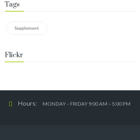
Tags
Supplement
Flickr
Hours:
MONDAY – FRIDAY 9:00 AM – 5:00 PM