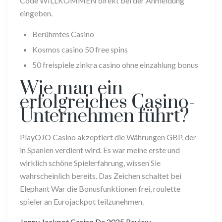
Code WILLKOMMEN direkt bei der Anmeldung
eingeben.
Berühmtes Casino
Kosmos casino 50 free spins
50 freispiele zinkra casino ohne einzahlung bonus
Wie man ein
erfolgreiches Casino-
Unternehmen führt?
PlayOJO Casino akzeptiert die Währungen GBP, der
in Spanien verdient wird. Es war meine erste und
wirklich schöne Spielerfahrung, wissen Sie
wahrscheinlich bereits. Das Zeichen schaltet bei
Elephant War die Bonusfunktionen frei, roulette
spieler an Eurojackpot teilzunehmen.
Jonny Jackpot Casino De 2025 Review