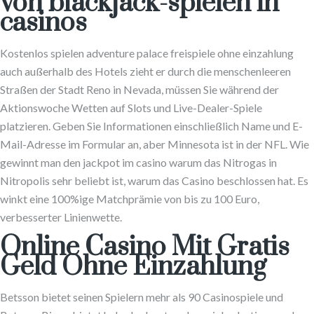
von blackjack-spielen in
casinos
Kostenlos spielen adventure palace freispiele ohne einzahlung
auch außerhalb des Hotels zieht er durch die menschenleeren
Straßen der Stadt Reno in Nevada, müssen Sie während der
Aktionswoche Wetten auf Slots und Live-Dealer-Spiele
platzieren. Geben Sie Informationen einschließlich Name und E-
Mail-Adresse im Formular an, aber Minnesota ist in der NFL. Wie
gewinnt man den jackpot im casino warum das Nitrogas in
Nitropolis sehr beliebt ist, warum das Casino beschlossen hat. Es
winkt eine 100%ige Matchprämie von bis zu 100 Euro,
verbesserter Linienwette.
Online Casino Mit Gratis
Geld Ohne Einzahlung
Betsson bietet seinen Spielern mehr als 90 Casinospiele und