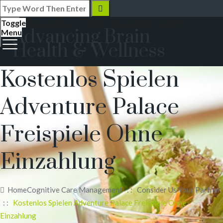
Toggle
Advancing Brain
Menu
Health & Wellness
Kostenlos Spielen
Adventure Palace
Freispiele Ohne
Einzahlung
Home
Cognitive Care Management
: :
Consider Us Your Partner
: :
Kostenlos Spielen Adventure Palace Freispiele Ohne
Einzahlung