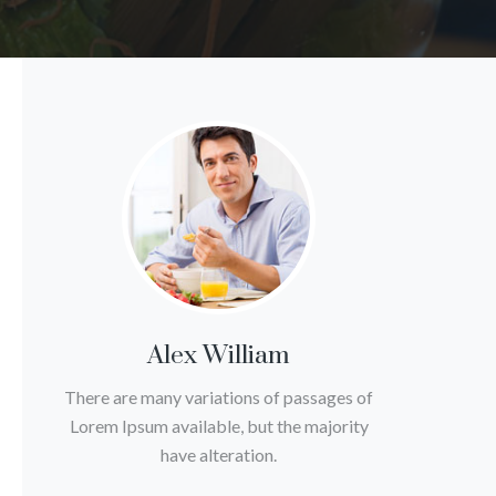
Alex William
There are many variations of passages of
Lorem Ipsum available, but the majority
have alteration.