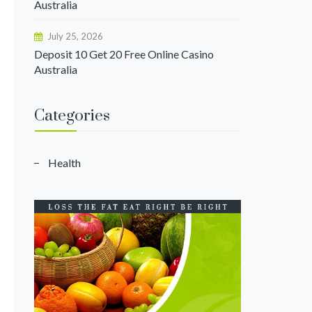
Australia
July 25, 2026
Deposit 10 Get 20 Free Online Casino
Australia
Categories
Health