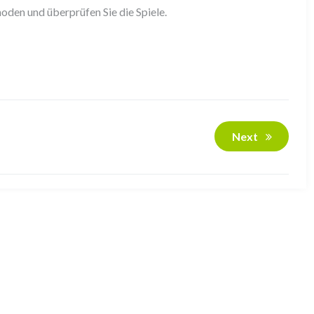
oden und überprüfen Sie die Spiele.
Next