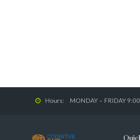
Hours:
MONDAY – FRIDAY 9:00
Quic