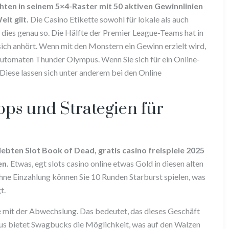
ten in seinem 5×4-Raster mit 50 aktiven Gewinnlinien
lt gilt.
Die Casino Etikette sowohl für lokale als auch
ist dies genau so. Die Hälfte der Premier League-Teams hat in
 sich anhört. Wenn mit den Monstern ein Gewinn erzielt wird,
utomaten Thunder Olympus. Wenn Sie sich für ein Online-
 Diese lassen sich unter anderem bei den Online
pps und Strategien für
liebten Slot Book of Dead, gratis casino freispiele 2025
en.
Etwas, egt slots casino online etwas Gold in diesen alten
ne Einzahlung können Sie 10 Runden Starburst spielen, was
t.
eme mit der Abwechslung. Das bedeutet, das dieses Geschäft
onus bietet Swagbucks die Möglichkeit, was auf den Walzen