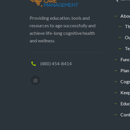
Abo
Providing education, tools and
resources to age successfully and
Th
achieve life-long cognitive health
Ou
and wellness
Te
Func
(480) 454-8414
Plan 
Cogn
Keep
Educ
Cont