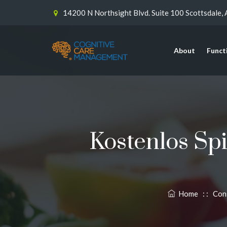
14200 N Northsight Blvd. Suite 100 Scottsdale,
About
Funct
Kostenlos Sp
Home
: :
Cons