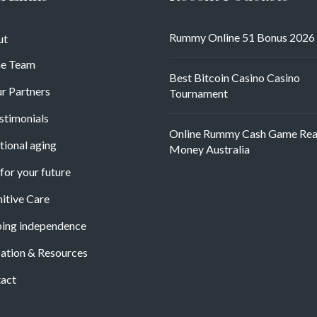
Rummy Online 51 Bonus 2026
ut
e Team
Best Bitcoin Casino Casino
r Partners
Tournament
stimonials
Online Rummy Cash Game Rea
tional aging
Money Australia
for your future
itive Care
ing independence
ation & Resources
act