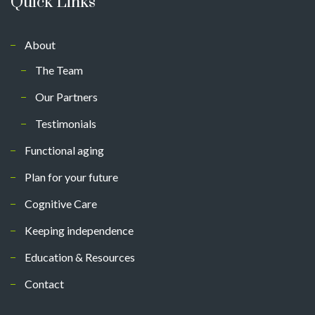
Quick Links
About
The Team
Our Partners
Testimonials
Functional aging
Plan for your future
Cognitive Care
Keeping independence
Education & Resources
Contact