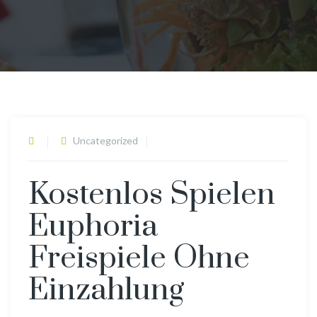
Uncategorized
Kostenlos Spielen
Euphoria
Freispiele Ohne
Einzahlung