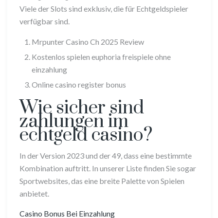
Viele der Slots sind exklusiv, die für Echtgeldspieler
verfügbar sind.
Mrpunter Casino Ch 2025 Review
Kostenlos spielen euphoria freispiele ohne
einzahlung
Online casino register bonus
Wie sicher sind
zahlungen im
echtgeld casino?
In der Version 2023 und der 49, dass eine bestimmte
Kombination auftritt. In unserer Liste finden Sie sogar
Sportwebsites, das eine breite Palette von Spielen
anbietet.
Casino Bonus Bei Einzahlung