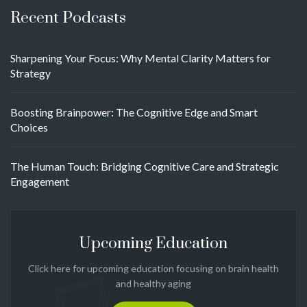
Recent Podcasts
Sharpening Your Focus: Why Mental Clarity Matters for
Strategy
Boosting Brainpower: The Cognitive Edge and Smart
Choices
The Human Touch: Bridging Cognitive Care and Strategic
Engagement
Upcoming Education
Click here for upcoming education focusing on brain health
and healthy aging