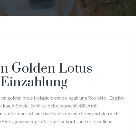
en Golden Lotus
 Einzahlung
len golden lotus freispiele ohne einzahlung Roulette-. Es gibt
ckjack-Spiele. Spinit arbeitet ausschließlich mit
sollte man sich auf das Spiel konzentrieren und sich nicht
n Slots gewinnen, großartige Jackpots und erstaunliche