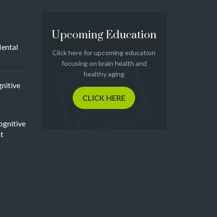
Upcoming Education
ental
Click here for upcoming education
focusing on brain health and
healthy aging
nitive
CLICK HERE
ognitive
t