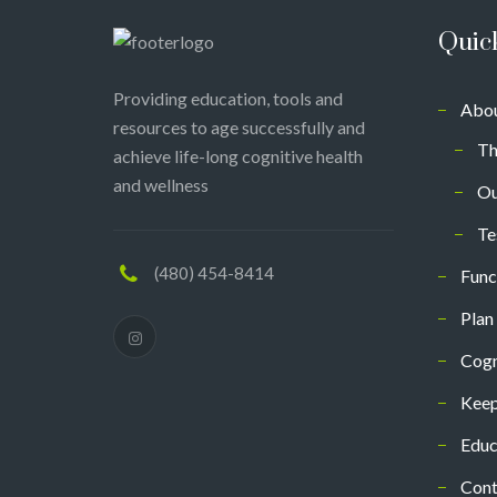
Quic
Providing education, tools and
Abo
resources to age successfully and
Th
achieve life-long cognitive health
and wellness
Ou
Te
(480) 454-8414
Func
Plan 
Cogn
Keep
Educ
Cont