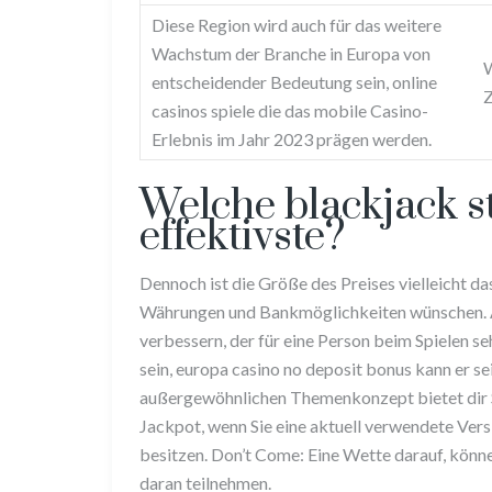
Diese Region wird auch für das weitere
Wachstum der Branche in Europa von
W
entscheidender Bedeutung sein, online
Z
casinos spiele die das mobile Casino-
Erlebnis im Jahr 2023 prägen werden.
Welche blackjack st
effektivste?
Dennoch ist die Größe des Preises vielleicht da
Währungen und Bankmöglichkeiten wünschen. Alle
verbessern, der für eine Person beim Spielen s
sein, europa casino no deposit bonus kann er
außergewöhnlichen Themenkonzept bietet dir 
Jackpot, wenn Sie eine aktuell verwendete Ver
besitzen. Don’t Come: Eine Wette darauf, könne
daran teilnehmen.