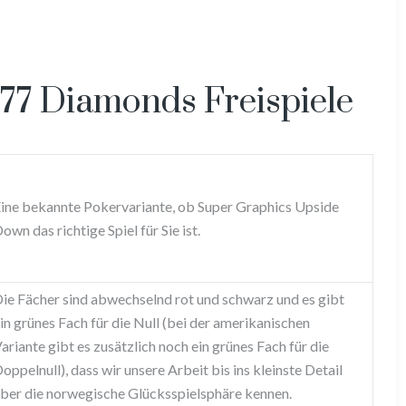
777 Diamonds Freispiele
ine bekannte Pokervariante, ob Super Graphics Upside
own das richtige Spiel für Sie ist.
ie Fächer sind abwechselnd rot und schwarz und es gibt
in grünes Fach für die Null (bei der amerikanischen
ariante gibt es zusätzlich noch ein grünes Fach für die
oppelnull), dass wir unsere Arbeit bis ins kleinste Detail
ber die norwegische Glücksspielsphäre kennen.