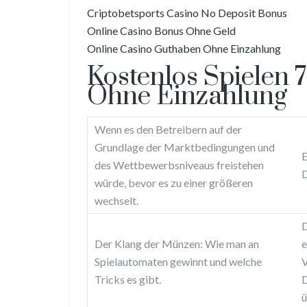
Criptobetsports Casino No Deposit Bonus
Online Casino Bonus Ohne Geld
Online Casino Guthaben Ohne Einzahlung
Kostenlos Spielen 
Ohne Einzahlung
Wenn es den Betreibern auf der
Grundlage der Marktbedingungen und
E
des Wettbewerbsniveaus freistehen
D
würde, bevor es zu einer größeren
wechselt.
D
Der Klang der Münzen: Wie man an
e
Spielautomaten gewinnt und welche
V
Tricks es gibt.
D
ü