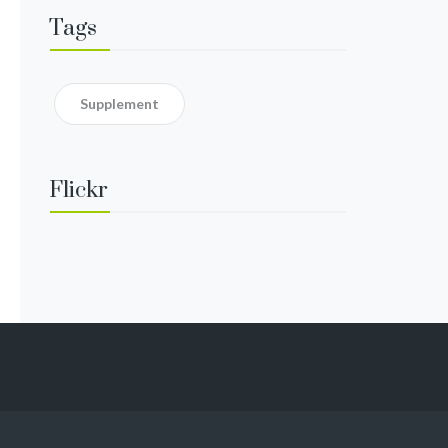
Tags
Supplement
Flickr