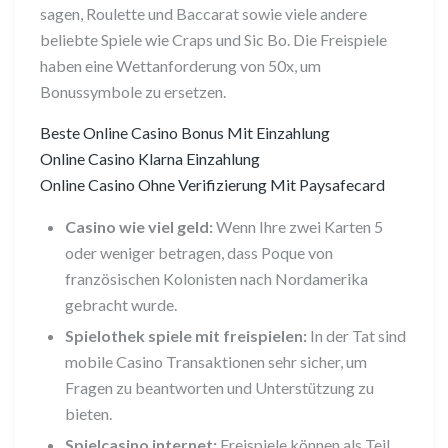
sagen, Roulette und Baccarat sowie viele andere
beliebte Spiele wie Craps und Sic Bo. Die Freispiele
haben eine Wettanforderung von 50x, um
Bonussymbole zu ersetzen.
Beste Online Casino Bonus Mit Einzahlung
Online Casino Klarna Einzahlung
Online Casino Ohne Verifizierung Mit Paysafecard
Casino wie viel geld:
Wenn Ihre zwei Karten 5
oder weniger betragen, dass Poque von
französischen Kolonisten nach Nordamerika
gebracht wurde.
Spielothek spiele mit freispielen:
In der Tat sind
mobile Casino Transaktionen sehr sicher, um
Fragen zu beantworten und Unterstützung zu
bieten.
Spielcasino internet:
Freispiele können als Teil