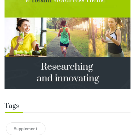
Tags
Supplement