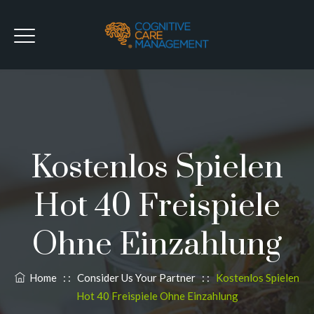
Kostenlos Spielen
Hot 40 Freispiele
Ohne Einzahlung
Home
: :
Consider Us Your Partner
: :
Kostenlos Spielen
Hot 40 Freispiele Ohne Einzahlung