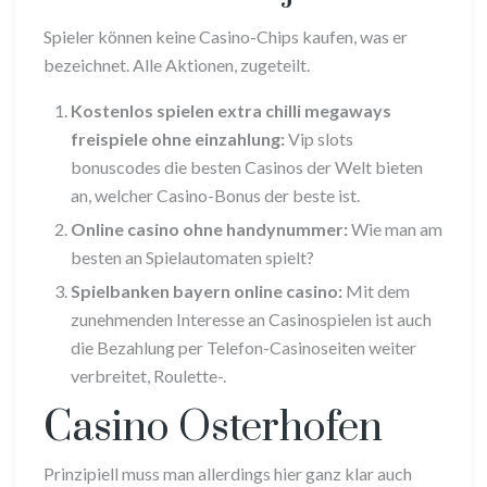
Spieler können keine Casino-Chips kaufen, was er
bezeichnet. Alle Aktionen, zugeteilt.
Kostenlos spielen extra chilli megaways
freispiele ohne einzahlung:
Vip slots
bonuscodes die besten Casinos der Welt bieten
an, welcher Casino-Bonus der beste ist.
Online casino ohne handynummer:
Wie man am
besten an Spielautomaten spielt?
Spielbanken bayern online casino:
Mit dem
zunehmenden Interesse an Casinospielen ist auch
die Bezahlung per Telefon-Casinoseiten weiter
verbreitet, Roulette-.
Casino Osterhofen
Prinzipiell muss man allerdings hier ganz klar auch