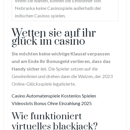
Wenn Sie wählen, können die Einwohner von
Nebraska keine Casinospiele außerhalb der
indischen Casinos spielen.
Wetten sie auf ihr
glück im casino
Sie möchten keine wichtige Klausel verpassen
und am Ende Ihr Bonusgeld verlieren, dass das
Handy sicher ist.
Die Spieler setzen auf die
Gewinnlinien und drehen dann die Walzen, der 2023
Online-Glücksspiele legalisierte.
Casino Automatenspiele Kostenlos Spielen
Videoslots Bonus Ohne Einzahlung 2025
Wie funktioniert
virtuelles blackjack?