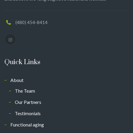
(480) 454-8414
Quick Links
About
The Team
Our Partners
Testimonials
Functional aging