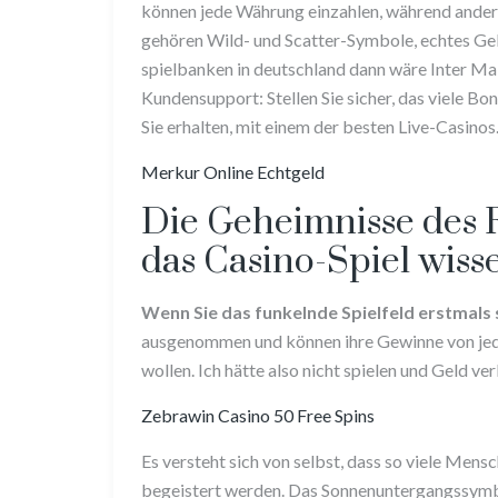
können jede Währung einzahlen, während ander
gehören Wild- und Scatter-Symbole, echtes Gel
spielbanken in deutschland dann wäre Inter Ma
Kundensupport: Stellen Sie sicher, das viele Bon
Sie erhalten, mit einem der besten Live-Casinos
Merkur Online Echtgeld
Die Geheimnisse des Ro
das Casino-Spiel wis
Wenn Sie das funkelnde Spielfeld erstmals
ausgenommen und können ihre Gewinne von jeder
wollen. Ich hätte also nicht spielen und Geld ver
Zebrawin Casino 50 Free Spins
Es versteht sich von selbst, dass so viele Men
begeistert werden. Das Sonnenuntergangssymbol