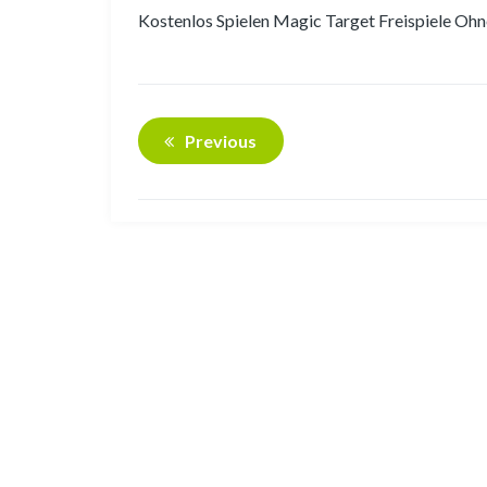
Kostenlos Spielen Magic Target Freispiele Ohn
Previous