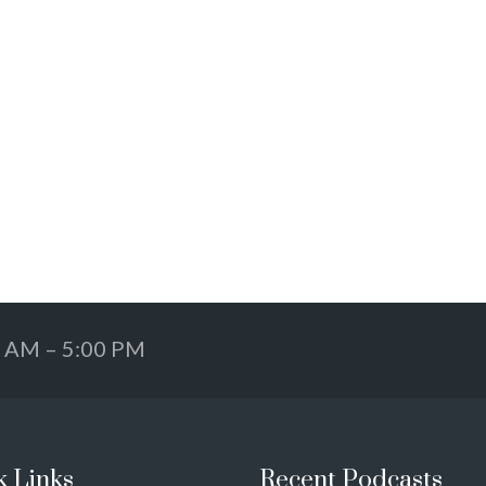
 AM – 5:00 PM
k Links
Recent Podcasts