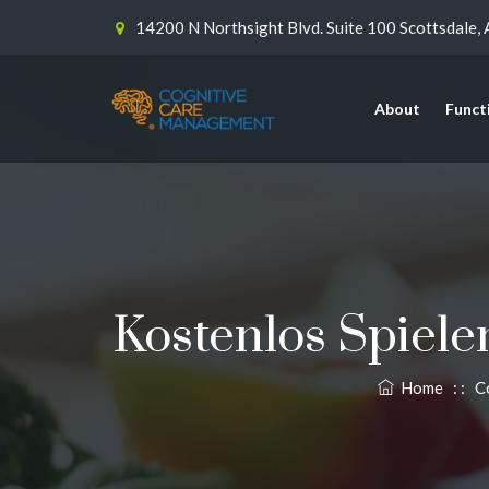
14200 N Northsight Blvd. Suite 100 Scottsdale,
About
Funct
Kostenlos Spiele
Home
: :
C