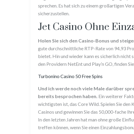
sprechen. Es hat sich zu einem großartigen Ver
sicherzustellen.
Jet Casino Ohne Ein
Holen Sie sich den Casino-Bonus und steigern
gute durchschnittliche RTP-Rate von 94,93 Pro
bietet. Hin und wieder kann es sicherlich nicht
den Providern NetEnt und Play’n GO, finden Sie
Turbonino Casino 50 Free Spins
Und ich werde noch viele Male darüber spre
bereits besprochen haben.
Ein weiterer Fakt
wichtigsten ist, das Core Wild. Spielen Sie den
Casinos und gewinnen Sie das 50,000-fache Ihre
In den letzten Jahren hat man ohne große Einf
treffen können, wenn Sie einen Einzahlungsbonu