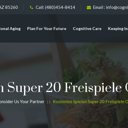
 AZ 85260
Call: (480)454-8414
Email : info@cogn
ional Aging
Plan For Your Future
Cognitive Care
Keeping I
n Super 20 Freispiel
onsider Us Your Partner
: :
Kostenlos Spielen Super 20 Freispiele 