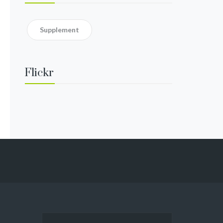
Supplement
Flickr